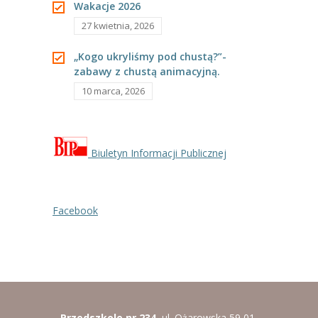
Wakacje 2026
Europa i ja.
----
Pantomima
27 kwietnia, 2026
----
Rytmika
„Kogo ukryliśmy pod chustą?”-
zabawy z chustą animacyjną.
----
Terapia lasem
10 marca, 2026
----
Warsztaty „BAJKI O EMOCJACH”
----
Zajęcia gimnastyczne i zabawy ruchowe
Biuletyn Informacji Publicznej
----
Zajęcia multimedialne
----
Zajęcia taneczne
Facebook
RODO
Galeria
Rekrutacja
Przedszkole nr 234
ul. Ożarowska 59 01-