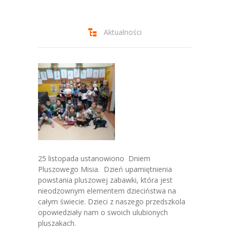
-- Jadłospis
-- Prawo
Aktualności
O przedszkolu
-- Realizowane projekty, programy
-- Nasze sukcesy
-- Specjaliści
-- Wirtualny spacer po przedszkolu
-- Plac zabaw
25 listopada ustanowiono Dniem
Pluszowego Misia. Dzień upamiętnienia
-- Nasze początki
powstania pluszowej zabawki, która jest
nieodzownym elementem dzieciństwa na
-- Grupy
całym świecie. Dzieci z naszego przedszkola
opowiedziały nam o swoich ulubionych
---- Grupa Tygryski
pluszakach.