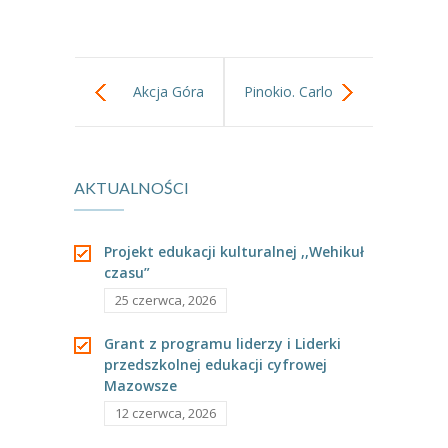
---- Grupa Pszczółki
---- Grupa Jeżyki
Akcja Góra
Pinokio. Carlo
-- Deklaracja dostępności
Grosza
Collodi.
Oferta
-- Organizacja
AKTUALNOŚCI
Zapoznanie z
-- Zajęcia dodatkowe
postacią w
Projekt edukacji kulturalnej ,,Wehikuł
----
EKO z Twoją Wolą – zajęcia ekologiczne
czasu”
ramach
25 czerwca, 2026
----
Ceramika
Ogólnopolskiego
Grant z programu liderzy i Liderki
----
FOTKA – zajęcia fotograficzno – filmowe
przedszkolnej edukacji cyfrowej
Projektu
Mazowsze
----
J. angielski – zakres tematyczny
12 czerwca, 2026
Edukacyjnego
----
Logorytmika