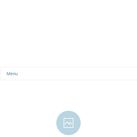
Menu
Aktualności
Dla rodziców
-- Plan dnia
-- Wyprawka