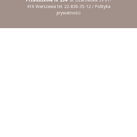
-- Rekrutacja do przedszkola
416 Warszawa tel. 22-836-35-12 /
Polityka
prywatności
-- Rekrutacja do zerówek szkolnych
-- Akcja letnia
Kontakt
Tłumacz migowy