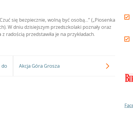
zuć się bezpiecznie, wolną być osobą…” („Piosenka
h). W dniu dzisiejszym przedszkolaki poznały oraz
 z radością przedstawiła je na przykładach.
a do
Akcja Góra Grosza
a”.
Fac