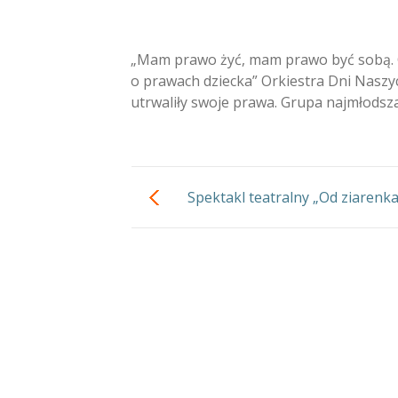
„Mam prawo żyć, mam prawo być sobą. C
o prawach dziecka” Orkiestra Dni Naszyc
utrwaliły swoje prawa. Grupa najmłodsza
Spektakl teatralny „Od ziarenk
bochenk