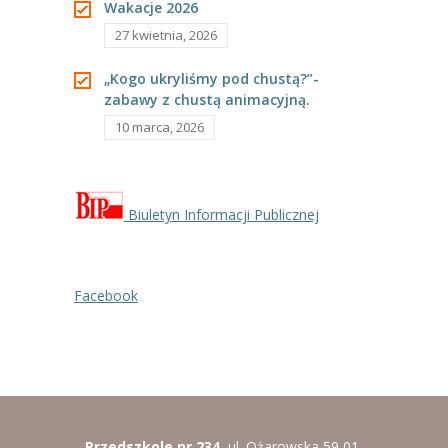
Wakacje 2026
----
Pantomima
27 kwietnia, 2026
----
Rytmika
„Kogo ukryliśmy pod chustą?”-
zabawy z chustą animacyjną.
----
Terapia lasem
10 marca, 2026
----
Warsztaty „BAJKI O EMOCJACH”
----
Zajęcia gimnastyczne i zabawy ruchowe
Biuletyn Informacji Publicznej
----
Zajęcia multimedialne
----
Zajęcia taneczne
Facebook
RODO
Galeria
Rekrutacja
Przedszkole nr 234
ul. Ożarowska 59 01-