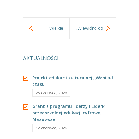
---- Grupa Pszczółki
---- Grupa Jeżyki
Wielkie
„Wiewiórki do
-- Deklaracja dostępności
rysowanie w gr
dziupli” w grupie
Oferta
-- Organizacja
AKTUALNOŚCI
III-rysujemy
Tygryski.
-- Zajęcia dodatkowe
Polskę.
Projekt edukacji kulturalnej ,,Wehikuł
----
EKO z Twoją Wolą – zajęcia ekologiczne
czasu”
25 czerwca, 2026
----
Ceramika
Grant z programu liderzy i Liderki
----
FOTKA – zajęcia fotograficzno – filmowe
przedszkolnej edukacji cyfrowej
Mazowsze
----
J. angielski – zakres tematyczny
12 czerwca, 2026
----
Logorytmika