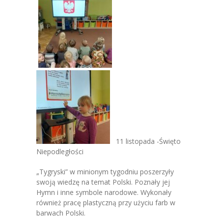
-- Jadłospis
-- Prawo
O przedszkolu
-- Realizowane projekty, programy
-- Nasze sukcesy
-- Specjaliści
-- Wirtualny spacer po przedszkolu
11 listopada -Święto
-- Plac zabaw
Niepodległości
-- Nasze początki
„Tygryski” w minionym tygodniu poszerzyły
swoją wiedzę na temat Polski. Poznały jej
-- Grupy
Hymn i inne symbole narodowe. Wykonały
również pracę plastyczną przy użyciu farb w
---- Grupa Tygryski
barwach Polski.