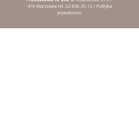
-- Rekrutacja do przedszkola
416 Warszawa tel. 22-836-35-12 /
Polityka
prywatności
-- Rekrutacja do zerówek szkolnych
-- Akcja letnia
Kontakt
Tłumacz migowy