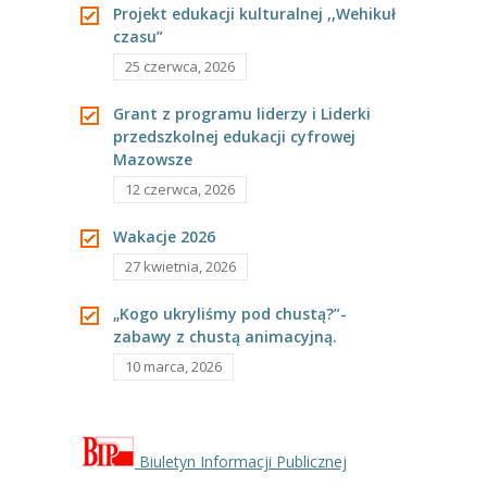
Projekt edukacji kulturalnej ,,Wehikuł
---- Grupa Pszczółki
czasu”
---- Grupa Jeżyki
25 czerwca, 2026
-- Deklaracja dostępności
Grant z programu liderzy i Liderki
przedszkolnej edukacji cyfrowej
Oferta
Mazowsze
12 czerwca, 2026
-- Organizacja
Wakacje 2026
-- Zajęcia dodatkowe
27 kwietnia, 2026
----
EKO z Twoją Wolą – zajęcia ekologiczne
„Kogo ukryliśmy pod chustą?”-
zabawy z chustą animacyjną.
----
Ceramika
10 marca, 2026
----
FOTKA – zajęcia fotograficzno – filmowe
----
J. angielski – zakres tematyczny
Biuletyn Informacji Publicznej
----
Logorytmika