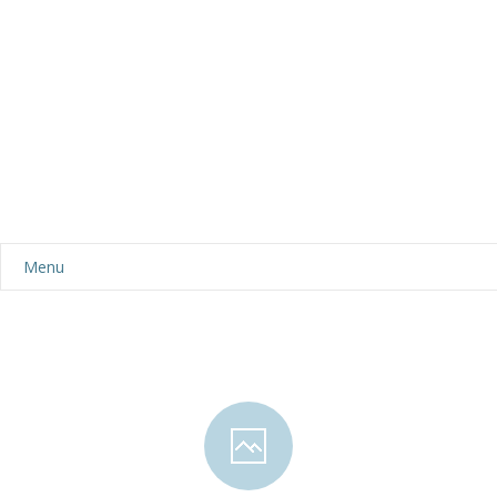
Menu
Aktualności
Dla rodziców
-- Plan dnia
-- Wyprawka