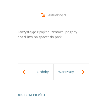
-- Jadłospis
-- Prawo
Aktualności
O przedszkolu
-- Realizowane projekty, programy
Korzystając z pięknej zimowej pogody
poszliśmy na spacer do parku.
-- Nasze sukcesy
-- Specjaliści
-- Wirtualny spacer po przedszkolu
-- Plac zabaw
Ozdoby
Warsztaty
-- Nasze początki
choinkowe gr III.
świąteczne z
-- Grupy
AKTUALNOŚCI
rodzicami w
---- Grupa Tygryski
grupie Sowy.