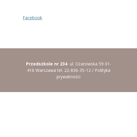
----
Pantomima
Facebook
----
Rytmika
----
Terapia lasem
----
Warsztaty „BAJKI O EMOCJACH”
----
Zajęcia gimnastyczne i zabawy ruchowe
Przedszkole nr 234
ul. Ożarowska 59 01-
416 Warszawa tel. 22-836-35-12 /
Polityka
----
Zajęcia multimedialne
prywatności
----
Zajęcia taneczne
RODO
Galeria
Rekrutacja