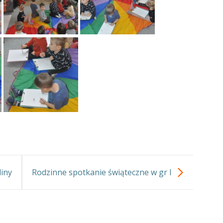
liny
Rodzinne spotkanie świąteczne w gr I