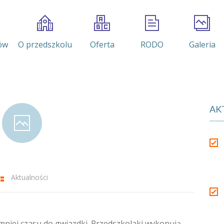
ów
O przedszkolu
Oferta
RODO
Galeria
AK
Aktualności
mniej czasu do gwiazdki. Przedszkolaki wykonują