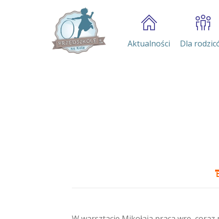
Aktualności
Dla rodzic
W warsztacie Mikołaja praca wre, coraz 