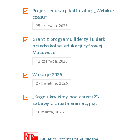
---- Grupa Pszczółki
Malorcie
Projekt edukacji kulturalnej ,,Wehikuł
czasu”
---- Grupa Jeżyki
25 czerwca, 2026
-- Deklaracja dostępności
Grant z programu liderzy i Liderki
Oferta
przedszkolnej edukacji cyfrowej
Mazowsze
-- Organizacja
12 czerwca, 2026
-- Zajęcia dodatkowe
Wakacje 2026
27 kwietnia, 2026
----
EKO z Twoją Wolą – zajęcia ekologiczne
„Kogo ukryliśmy pod chustą?”-
----
Ceramika
zabawy z chustą animacyjną.
----
FOTKA – zajęcia fotograficzno – filmowe
10 marca, 2026
----
J. angielski – zakres tematyczny
----
Logorytmika
Biuletyn Informacji Publicznej