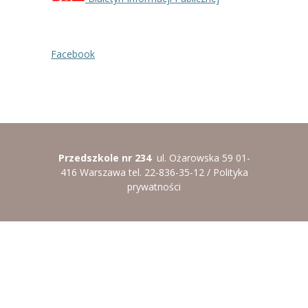
----
Pantomima
----
Rytmika
Facebook
----
Terapia lasem
----
Warsztaty „BAJKI O EMOCJACH”
----
Zajęcia gimnastyczne i zabawy ruchowe
Przedszkole nr 234
ul. Ożarowska 59 01-
----
Zajęcia multimedialne
416 Warszawa tel. 22-836-35-12 /
Polityka
prywatności
----
Zajęcia taneczne
RODO
Galeria
Rekrutacja