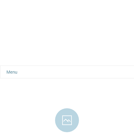
Menu
Aktualności
Dla rodziców
-- Plan dnia
-- Wyprawka