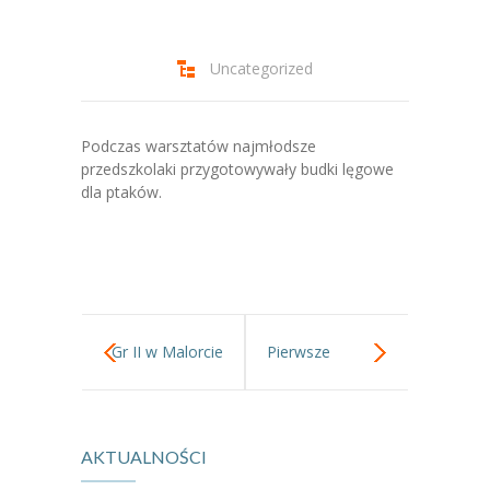
-- Jadłospis
-- Prawo
Uncategorized
O przedszkolu
-- Realizowane projekty, programy
Podczas warsztatów najmłodsze
przedszkolaki przygotowywały budki lęgowe
-- Nasze sukcesy
dla ptaków.
-- Specjaliści
-- Wirtualny spacer po przedszkolu
-- Plac zabaw
Gr II w Malorcie
Pierwsze
-- Nasze początki
warsztaty
-- Grupy
AKTUALNOŚCI
Tygrysków w
---- Grupa Tygryski