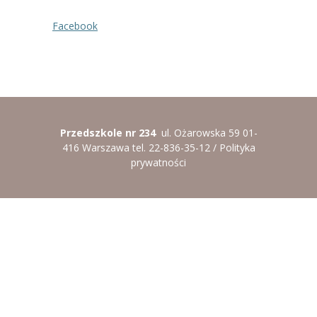
----
Pantomima
Facebook
----
Rytmika
----
Terapia lasem
----
Warsztaty „BAJKI O EMOCJACH”
Przedszkole nr 234
ul. Ożarowska 59 01-
----
Zajęcia gimnastyczne i zabawy ruchowe
416 Warszawa tel. 22-836-35-12 /
Polityka
prywatności
----
Zajęcia multimedialne
----
Zajęcia taneczne
RODO
Galeria
Rekrutacja