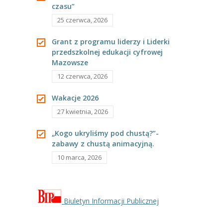
czasu”
---- Grupa Pszczółki
.
25 czerwca, 2026
---- Grupa Jeżyki
Grant z programu liderzy i Liderki
-- Deklaracja dostępności
przedszkolnej edukacji cyfrowej
Mazowsze
Oferta
12 czerwca, 2026
-- Organizacja
Wakacje 2026
27 kwietnia, 2026
-- Zajęcia dodatkowe
„Kogo ukryliśmy pod chustą?”-
----
EKO z Twoją Wolą – zajęcia ekologiczne
zabawy z chustą animacyjną.
----
Ceramika
10 marca, 2026
----
FOTKA – zajęcia fotograficzno – filmowe
----
J. angielski – zakres tematyczny
Biuletyn Informacji Publicznej
----
Logorytmika