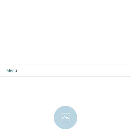
Menu
Aktualności
Dla rodziców
-- Plan dnia
-- Wyprawka