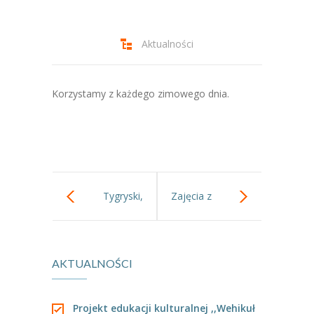
-- Jadłospis
-- Prawo
Aktualności
O przedszkolu
-- Realizowane projekty, programy
Korzystamy z każdego zimowego dnia.
-- Nasze sukcesy
-- Specjaliści
-- Wirtualny spacer po przedszkolu
Tygryski,
Zajęcia z
-- Plac zabaw
zabawy z
blatami led.
-- Nasze początki
AKTUALNOŚCI
wiatrakiem
-- Grupy
---- Grupa Tygryski
matematycznym
Projekt edukacji kulturalnej ,,Wehikuł