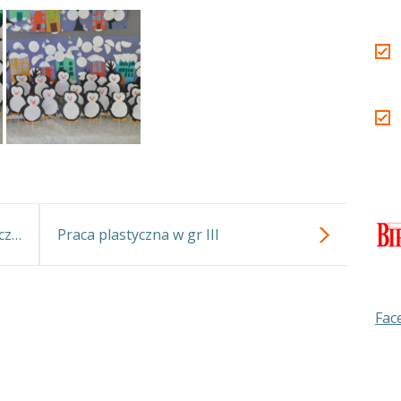
cz…
Praca plastyczna w gr III
Fac