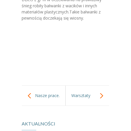
-- Jadłospis
śnieg robiły bałwanki z wacików i innych
materiałów plastycznych.Takie bałwanki z
-- Prawo
pewnością doczekają się wiosny.
O przedszkolu
-- Realizowane projekty, programy
-- Nasze sukcesy
-- Specjaliści
-- Wirtualny spacer po przedszkolu
-- Plac zabaw
Nasze prace.
Warsztaty
-- Nasze początki
-,,Robimy
-- Grupy
---- Grupa Tygryski
AKTUALNOŚCI
kolorowe