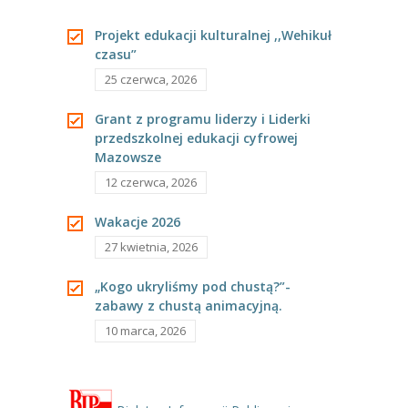
---- Grupa Pszczółki
mydełka dla
Projekt edukacji kulturalnej ,,Wehikuł
---- Grupa Jeżyki
czasu”
Babci i Dziadka”
25 czerwca, 2026
-- Deklaracja dostępności
Grant z programu liderzy i Liderki
Oferta
przedszkolnej edukacji cyfrowej
Mazowsze
-- Organizacja
12 czerwca, 2026
-- Zajęcia dodatkowe
Wakacje 2026
----
EKO z Twoją Wolą – zajęcia ekologiczne
27 kwietnia, 2026
----
Ceramika
„Kogo ukryliśmy pod chustą?”-
zabawy z chustą animacyjną.
----
FOTKA – zajęcia fotograficzno – filmowe
10 marca, 2026
----
J. angielski – zakres tematyczny
----
Logorytmika