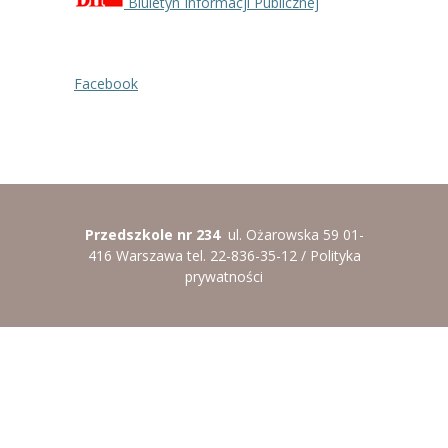
Biuletyn Informacji Publicznej
----
Pantomima
----
Rytmika
Facebook
----
Terapia lasem
----
Warsztaty „BAJKI O EMOCJACH”
----
Zajęcia gimnastyczne i zabawy ruchowe
Przedszkole nr 234
ul. Ożarowska 59 01-
----
Zajęcia multimedialne
416 Warszawa tel. 22-836-35-12 /
Polityka
prywatności
----
Zajęcia taneczne
RODO
Galeria
Rekrutacja