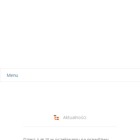
Menu
Aktualności
Dla rodziców
-- Plan dnia
Aktualności
-- Wyprawka
Dzieci z gr III w oczekiwaniu na prawdziwy