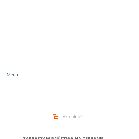
Menu
Aktualności
Dla rodziców
-- Plan dnia
Aktualności
-- Wyprawka
ZAPRASZAM PAŃSTWA NA ZEBRANIE