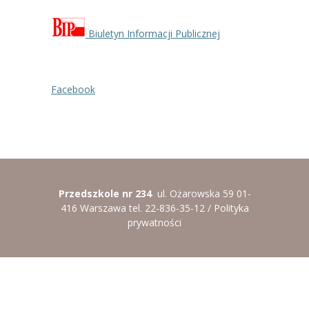
----
Pantomima
Biuletyn Informacji Publicznej
----
Rytmika
----
Terapia lasem
Facebook
----
Warsztaty „BAJKI O EMOCJACH”
----
Zajęcia gimnastyczne i zabawy ruchowe
----
Zajęcia multimedialne
Przedszkole nr 234
ul. Ożarowska 59 01-
----
Zajęcia taneczne
416 Warszawa tel. 22-836-35-12 /
Polityka
prywatności
RODO
Galeria
Rekrutacja