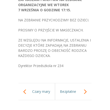
-- Jadłospis
ORGANIZACYJNE WE WTOREK
7 WRZEŚNIA O GODZINIE 17:15.
-- Prawo
NA ZEBRANIE PRZYCHODZIMY BEZ DZIECI.
O przedszkolu
PROSIMY O PRZYJŚCIE W MASECZKACH.
-- Realizowane projekty, programy
ZE WZGLĘDU NA INFORMACJE, USTALENIA I
-- Nasze sukcesy
DECYZJE KTÓRE ZAPADAJĄ NA ZEBRANIU
BARDZO PROSZĘ O OBECNOŚĆ RODZICA
-- Specjaliści
KAŻDEGO DZIECKA.
-- Wirtualny spacer po przedszkolu
Dyrektor Przedszkola nr 234
-- Plac zabaw
-- Nasze początki
Czary mary
Bezpłatne
-- Grupy
robimy slajmy.
warsztaty dla
---- Grupa Tygryski