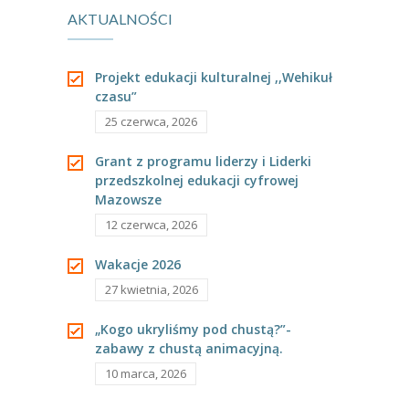
---- Grupa Pszczółki
AKTUALNOŚCI
rodziców.
---- Grupa Jeżyki
Zapraszamy
Projekt edukacji kulturalnej ,,Wehikuł
-- Deklaracja dostępności
czasu”
trwają zapisy!
25 czerwca, 2026
Oferta
Grant z programu liderzy i Liderki
-- Organizacja
przedszkolnej edukacji cyfrowej
Mazowsze
-- Zajęcia dodatkowe
12 czerwca, 2026
----
EKO z Twoją Wolą – zajęcia ekologiczne
Wakacje 2026
----
Ceramika
27 kwietnia, 2026
----
FOTKA – zajęcia fotograficzno – filmowe
„Kogo ukryliśmy pod chustą?”-
zabawy z chustą animacyjną.
----
J. angielski – zakres tematyczny
10 marca, 2026
----
Logorytmika