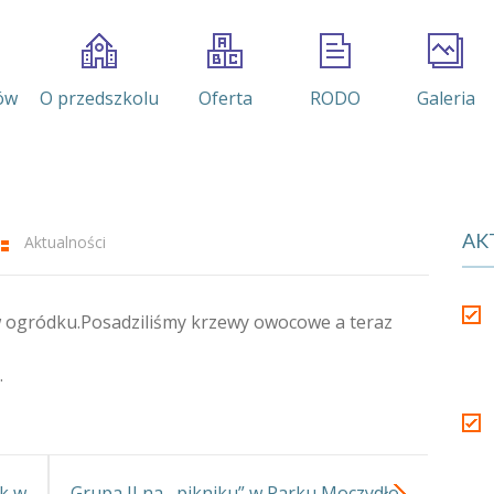
ów
O przedszkolu
Oferta
RODO
Galeria
AK
Aktualności
w ogródku.Posadziliśmy krzewy owocowe a teraz
.
ek w
Grupa II na ,,pikniku” w Parku Moczydło