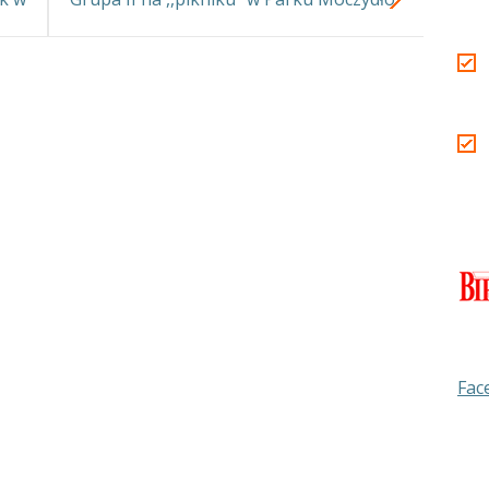
o…..
Fac