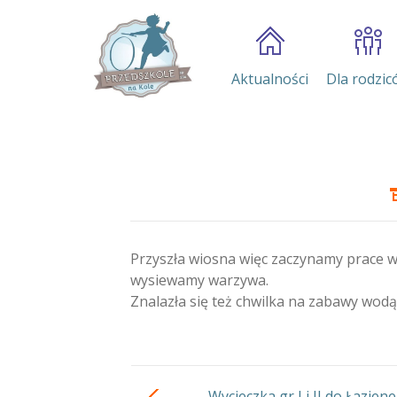
Aktualności
Dla rodzic
Przyszła wiosna więc zaczynamy prace 
wysiewamy warzywa.
Znalazła się też chwilka na zabawy wodą
Wycieczka gr I i II do Łazien