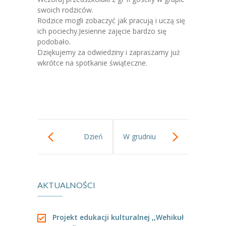
-- Jadłospis
swoich rodziców.
Rodzice mogli zobaczyć jak pracują i uczą się
-- Prawo
ich pociechy.Jesienne zajęcie bardzo się
podobało.
O przedszkolu
Dziękujemy za odwiedziny i zapraszamy już
wkrótce na spotkanie świąteczne.
-- Realizowane projekty, programy
-- Nasze sukcesy
-- Specjaliści
-- Wirtualny spacer po przedszkolu
Dzień
W grudniu
-- Plac zabaw
Pluszowego
proponujemy!
-- Nasze początki
AKTUALNOŚCI
Misia.
-- Grupy
---- Grupa Tygryski
Projekt edukacji kulturalnej ,,Wehikuł