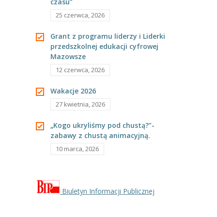
czasu”
---- Grupa Pszczółki
25 czerwca, 2026
---- Grupa Jeżyki
Grant z programu liderzy i Liderki
przedszkolnej edukacji cyfrowej
-- Deklaracja dostępności
Mazowsze
Oferta
12 czerwca, 2026
-- Organizacja
Wakacje 2026
27 kwietnia, 2026
-- Zajęcia dodatkowe
„Kogo ukryliśmy pod chustą?”-
----
EKO z Twoją Wolą – zajęcia ekologiczne
zabawy z chustą animacyjną.
10 marca, 2026
----
Ceramika
----
FOTKA – zajęcia fotograficzno – filmowe
----
J. angielski – zakres tematyczny
Biuletyn Informacji Publicznej
----
Logorytmika