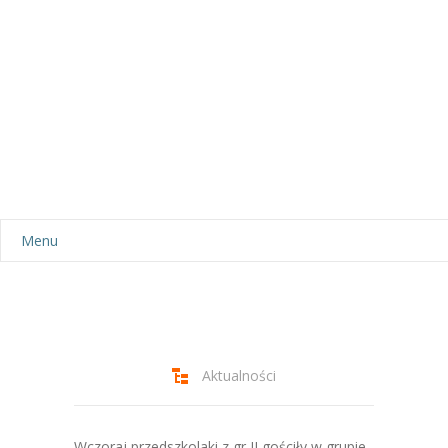
Menu
Aktualności
Dla rodziców
-- Plan dnia
Aktualności
-- Wyprawka
Wczoraj przedszkolaki z gr II gościły w grupie