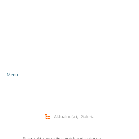
Menu
Aktualności
Dla rodziców
-- Plan dnia
Aktualności
,
Galeria
-- Wyprawka
Starszaki zaprosiły swoich rodziców na