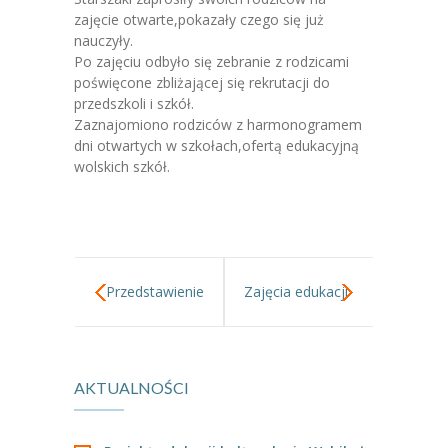
-- Jadłospis
zajęcie otwarte,pokazały czego się już
nauczyły.
-- Prawo
Po zajęciu odbyło się zebranie z rodzicami
poświęcone zbliżającej się rekrutacji do
O przedszkolu
przedszkoli i szkół.
Zaznajomiono rodziców z harmonogramem
-- Realizowane projekty, programy
dni otwartych w szkołach,ofertą edukacyjną
wolskich szkół.
-- Nasze sukcesy
-- Specjaliści
-- Wirtualny spacer po przedszkolu
Przedstawienie
Zajęcia edukacji
-- Plac zabaw
-- Nasze początki
teatralne,,Wiślana
przyrodniczej w
-- Grupy
AKTUALNOŚCI
opowieść”
Lasku na Kole.
---- Grupa Tygryski