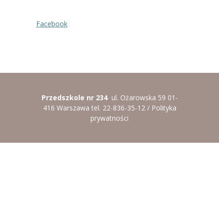
----
Pantomima
Facebook
----
Rytmika
----
Terapia lasem
----
Warsztaty „BAJKI O EMOCJACH”
----
Zajęcia gimnastyczne i zabawy ruchowe
Przedszkole nr 234
ul. Ożarowska 59 01-
416 Warszawa tel. 22-836-35-12 /
Polityka
----
Zajęcia multimedialne
prywatności
----
Zajęcia taneczne
RODO
Galeria
Rekrutacja