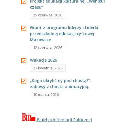
Projekt edukacji kulturalnej ,,Wehikuł
---- Grupa Pszczółki
czasu”
25 czerwca, 2026
---- Grupa Jeżyki
Grant z programu liderzy i Liderki
-- Deklaracja dostępności
przedszkolnej edukacji cyfrowej
Mazowsze
Oferta
12 czerwca, 2026
-- Organizacja
Wakacje 2026
-- Zajęcia dodatkowe
27 kwietnia, 2026
----
EKO z Twoją Wolą – zajęcia ekologiczne
„Kogo ukryliśmy pod chustą?”-
zabawy z chustą animacyjną.
----
Ceramika
10 marca, 2026
----
FOTKA – zajęcia fotograficzno – filmowe
----
J. angielski – zakres tematyczny
Biuletyn Informacji Publicznej
----
Logorytmika