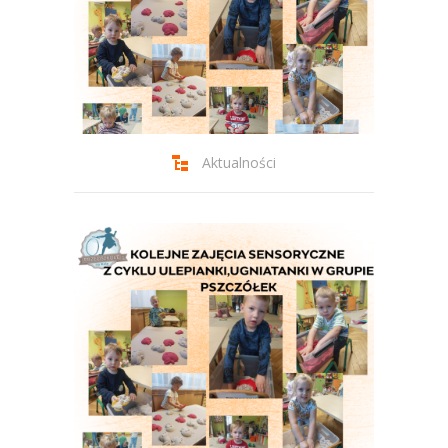
-- Jadłospis
-- Prawo
O przedszkolu
-- Realizowane projekty, programy
Aktualności
-- Nasze sukcesy
-- Specjaliści
-- Wirtualny spacer po przedszkolu
-- Plac zabaw
-- Nasze początki
-- Grupy
---- Grupa Tygryski