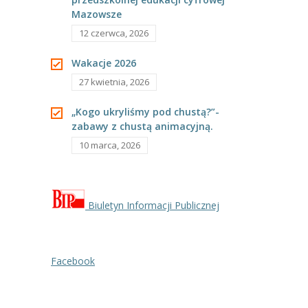
Mazowsze
----
Pantomima
12 czerwca, 2026
----
Rytmika
Wakacje 2026
----
Terapia lasem
27 kwietnia, 2026
----
Warsztaty „BAJKI O EMOCJACH”
„Kogo ukryliśmy pod chustą?”-
zabawy z chustą animacyjną.
----
Zajęcia gimnastyczne i zabawy ruchowe
10 marca, 2026
----
Zajęcia multimedialne
----
Zajęcia taneczne
Biuletyn Informacji Publicznej
RODO
Galeria
Facebook
Rekrutacja