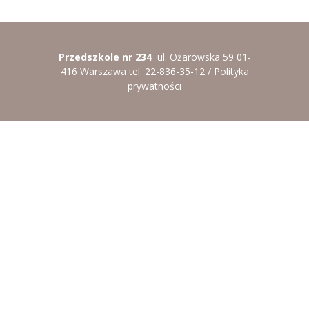
-- Rekrutacja do przedszkola
-- Rekrutacja do zerówek szkolnych
Przedszkole nr 234
ul. Ożarowska 59 01-
-- Akcja letnia
416 Warszawa tel. 22-836-35-12 /
Polityka
prywatności
Kontakt
Tłumacz migowy