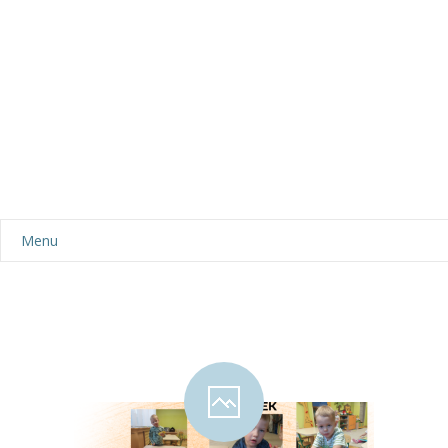
Menu
Aktualności
Dla rodziców
-- Plan dnia
-- Wyprawka