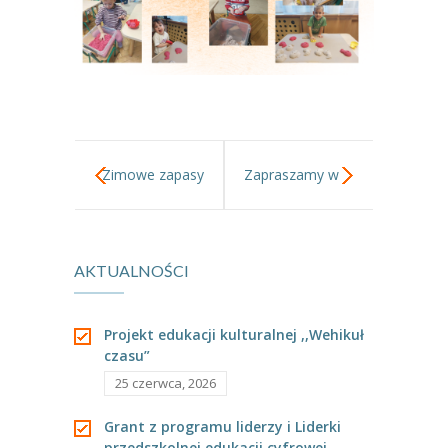
---- Grupa Pszczółki
---- Grupa Jeżyki
-- Deklaracja dostępności
Oferta
Zimowe zapasy
Zapraszamy w
-- Organizacja
sobotę!
-- Zajęcia dodatkowe
----
EKO z Twoją Wolą – zajęcia ekologiczne
AKTUALNOŚCI
----
Ceramika
Projekt edukacji kulturalnej ,,Wehikuł
----
FOTKA – zajęcia fotograficzno – filmowe
czasu”
25 czerwca, 2026
----
J. angielski – zakres tematyczny
Grant z programu liderzy i Liderki
----
Logorytmika
przedszkolnej edukacji cyfrowej