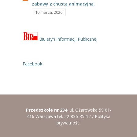
-- Rekrutacja do przedszkola
zabawy z chustą animacyjną.
10 marca, 2026
-- Rekrutacja do zerówek szkolnych
-- Akcja letnia
Biuletyn Informacji Publicznej
Kontakt
Tłumacz migowy
Facebook
Przedszkole nr 234
ul. Ożarowska 59 01-
416 Warszawa tel. 22-836-35-12 /
Polityka
prywatności