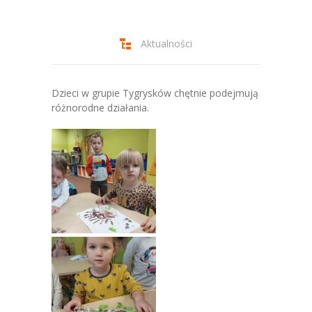
-- Jadłospis
-- Prawo
Aktualności
O przedszkolu
-- Realizowane projekty, programy
Dzieci w grupie Tygrysków chętnie podejmują
różnorodne działania.
-- Nasze sukcesy
-- Specjaliści
-- Wirtualny spacer po przedszkolu
-- Plac zabaw
-- Nasze początki
-- Grupy
---- Grupa Tygryski