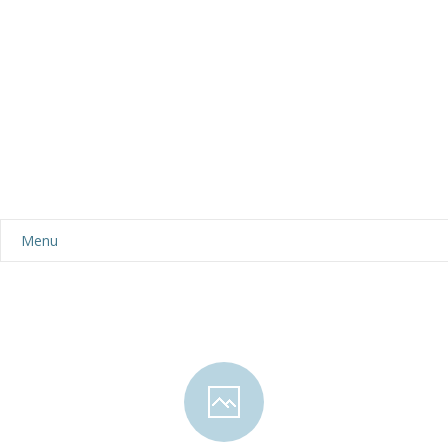
Menu
Aktualności
Dla rodziców
-- Plan dnia
-- Wyprawka