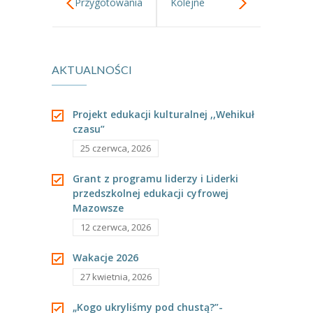
Przygotowania
Kolejne
----
Pantomima
do Święta
warsztaty z
----
Rytmika
AKTUALNOŚCI
Niepodległości.
cyklu poznajemy
----
Terapia lasem
zawody-cieśla.
----
Warsztaty „BAJKI O EMOCJACH”
Projekt edukacji kulturalnej ,,Wehikuł
czasu”
----
Zajęcia gimnastyczne i zabawy ruchowe
25 czerwca, 2026
----
Zajęcia multimedialne
Grant z programu liderzy i Liderki
przedszkolnej edukacji cyfrowej
----
Zajęcia taneczne
Mazowsze
RODO
12 czerwca, 2026
Galeria
Wakacje 2026
27 kwietnia, 2026
Rekrutacja
„Kogo ukryliśmy pod chustą?”-