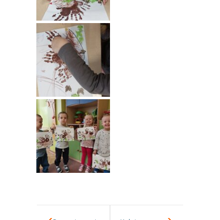
---- Grupa Pszczółki
---- Grupa Jeżyki
-- Deklaracja dostępności
Oferta
-- Organizacja
-- Zajęcia dodatkowe
----
EKO z Twoją Wolą – zajęcia ekologiczne
----
Ceramika
----
FOTKA – zajęcia fotograficzno – filmowe
----
J. angielski – zakres tematyczny
----
Logorytmika