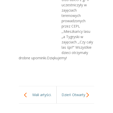
-- Jadłospis
uczestniczyły w
zajęciach
-- Prawo
terenowych
prowadzonych
O przedszkolu
przez CEPL
,,Mieszkańcy lasu
-- Realizowane projekty, programy
„a Tygryski w
zajęciach ,,Czy cały
-- Nasze sukcesy
las śpi?” Wszystkie
dzieci otrzymały
-- Specjaliści
drobne upominki.Dziękujemy!
-- Wirtualny spacer po przedszkolu
-- Plac zabaw
-- Nasze początki
Mali artyści.
Dzień Otwarty
-- Grupy
---- Grupa Tygryski
24 luty-sobota