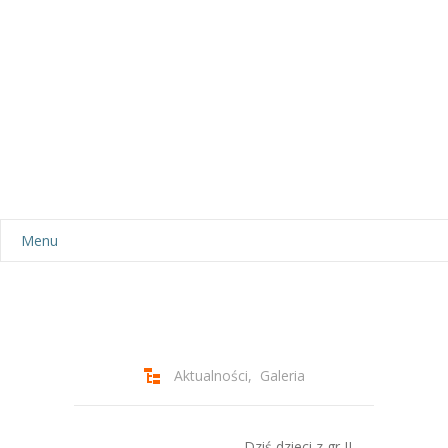
Menu
Aktualności
Dla rodziców
-- Plan dnia
Aktualności
,
Galeria
-- Wyprawka
Dziś dzieci z gr II