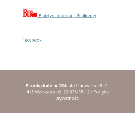
----
Pantomima
Biuletyn Informacji Publicznej
----
Rytmika
----
Terapia lasem
Facebook
----
Warsztaty „BAJKI O EMOCJACH”
----
Zajęcia gimnastyczne i zabawy ruchowe
----
Zajęcia multimedialne
----
Zajęcia taneczne
Przedszkole nr 234
ul. Ożarowska 59 01-
416 Warszawa tel. 22-836-35-12 /
Polityka
RODO
prywatności
Galeria
Rekrutacja