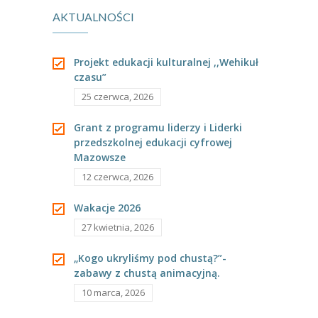
---- Grupa Pszczółki
AKTUALNOŚCI
godzina 11:00
---- Grupa Jeżyki
Projekt edukacji kulturalnej ,,Wehikuł
-- Deklaracja dostępności
czasu”
25 czerwca, 2026
Oferta
Grant z programu liderzy i Liderki
-- Organizacja
przedszkolnej edukacji cyfrowej
Mazowsze
-- Zajęcia dodatkowe
12 czerwca, 2026
----
EKO z Twoją Wolą – zajęcia ekologiczne
Wakacje 2026
----
Ceramika
27 kwietnia, 2026
----
FOTKA – zajęcia fotograficzno – filmowe
„Kogo ukryliśmy pod chustą?”-
zabawy z chustą animacyjną.
----
J. angielski – zakres tematyczny
10 marca, 2026
----
Logorytmika