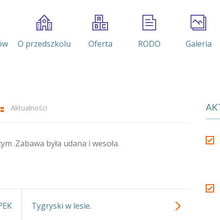
ów
O przedszkolu
Oferta
RODO
Galeria
AK
Aktualności
artym .Zabawa była udana i wesoła.
PEK
Tygryski w lesie.