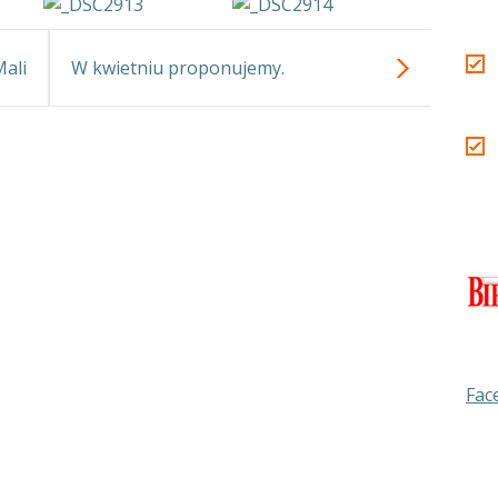
Mali
W kwietniu proponujemy.
taw
w z
wy”.
Fac