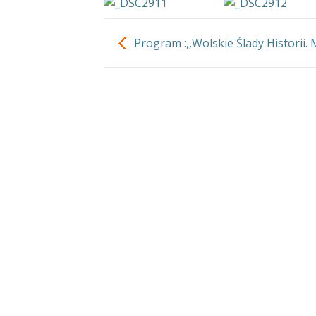
Program :,,Wolskie Ślady Historii. 
Bohaterowie-kształtowanie pos
patriotycznych przedszkolakó
dzielnicy Wola m. st. Warsza