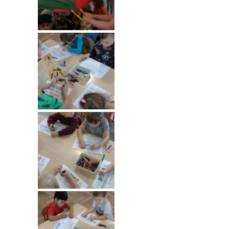
----
Pantomima
----
Rytmika
----
Terapia lasem
----
Warsztaty „BAJKI O EMOCJACH”
----
Zajęcia gimnastyczne i zabawy ruchowe
----
Zajęcia multimedialne
----
Zajęcia taneczne
RODO
Galeria
Rekrutacja