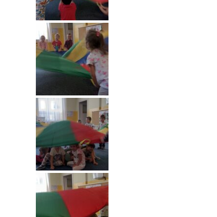
---- Grupa Pszczółki
---- Grupa Jeżyki
-- Deklaracja dostępności
Oferta
-- Organizacja
-- Zajęcia dodatkowe
----
EKO z Twoją Wolą – zajęcia ekologiczne
----
Ceramika
----
FOTKA – zajęcia fotograficzno – filmowe
----
J. angielski – zakres tematyczny
----
Logorytmika