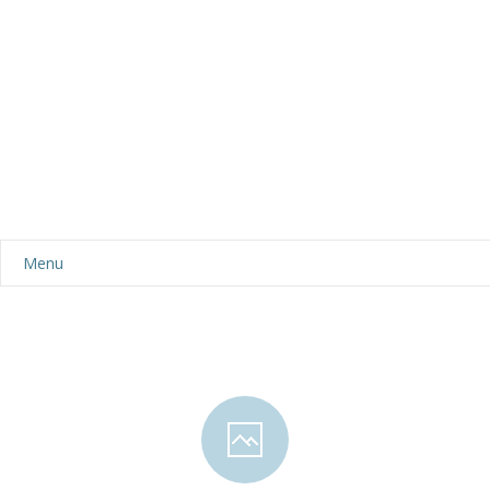
Menu
Aktualności
Dla rodziców
-- Plan dnia
-- Wyprawka