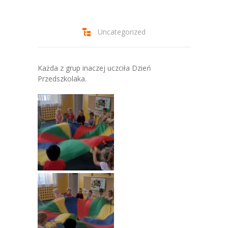
-- Jadłospis
-- Prawo
Uncategorized
O przedszkolu
-- Realizowane projekty, programy
Każda z grup inaczej uczciła Dzień
Przedszkolaka.
-- Nasze sukcesy
-- Specjaliści
-- Wirtualny spacer po przedszkolu
-- Plac zabaw
-- Nasze początki
-- Grupy
---- Grupa Tygryski