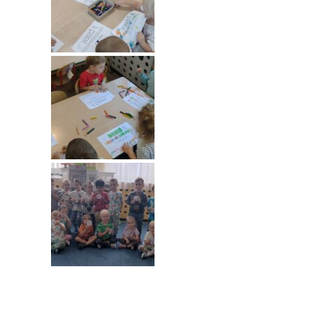
-- Rekrutacja do przedszkola
-- Rekrutacja do zerówek szkolnych
-- Akcja letnia
Kontakt
Tłumacz migowy