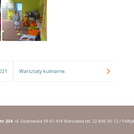
021
Warsztaty kulinarne.
 nr 234
ul. Ożarowska 59 01-416 Warszawa tel. 22-836-35-12 /
Polity