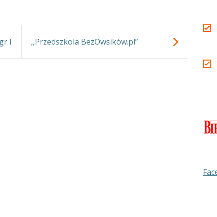
gr I
,,Przedszkola BezOwsików.pl”
Fac