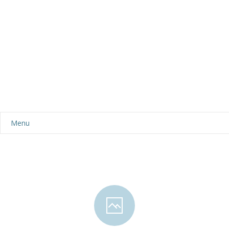
Menu
Aktualności
Dla rodziców
-- Plan dnia
-- Wyprawka