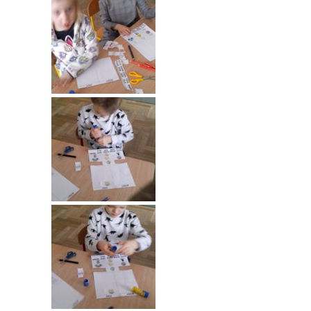
---- Grupa Pszczółki
---- Grupa Jeżyki
-- Deklaracja dostępności
Oferta
-- Organizacja
-- Zajęcia dodatkowe
----
EKO z Twoją Wolą – zajęcia ekologiczne
----
Ceramika
----
FOTKA – zajęcia fotograficzno – filmowe
----
J. angielski – zakres tematyczny
----
Logorytmika