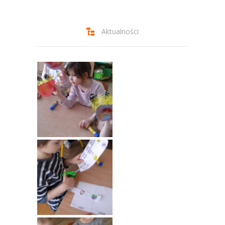
-- Jadłospis
-- Prawo
Aktualności
O przedszkolu
-- Realizowane projekty, programy
-- Nasze sukcesy
-- Specjaliści
-- Wirtualny spacer po przedszkolu
-- Plac zabaw
-- Nasze początki
-- Grupy
---- Grupa Tygryski