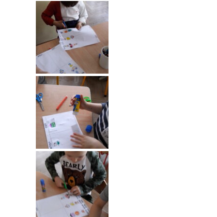
----
Pantomima
----
Rytmika
----
Terapia lasem
----
Warsztaty „BAJKI O EMOCJACH”
----
Zajęcia gimnastyczne i zabawy ruchowe
----
Zajęcia multimedialne
----
Zajęcia taneczne
RODO
Galeria
Rekrutacja