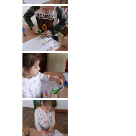
-- Rekrutacja do przedszkola
-- Rekrutacja do zerówek szkolnych
-- Akcja letnia
Kontakt
Tłumacz migowy