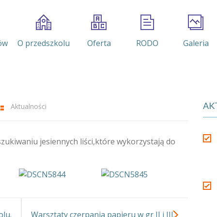
ów
O przedszkolu
Oferta
RODO
Galeria
AK
Aktualności
oszukiwaniu jesiennych liści,które wykorzystają do
olu.
Warsztaty czerpania papieru w gr II i III.