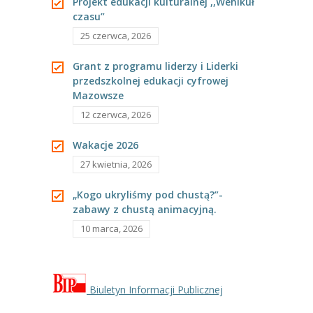
Projekt edukacji kulturalnej ,,Wehikuł
---- Grupa Pszczółki
czasu”
25 czerwca, 2026
---- Grupa Jeżyki
Grant z programu liderzy i Liderki
-- Deklaracja dostępności
przedszkolnej edukacji cyfrowej
Mazowsze
Oferta
12 czerwca, 2026
-- Organizacja
Wakacje 2026
-- Zajęcia dodatkowe
27 kwietnia, 2026
----
EKO z Twoją Wolą – zajęcia ekologiczne
„Kogo ukryliśmy pod chustą?”-
zabawy z chustą animacyjną.
----
Ceramika
10 marca, 2026
----
FOTKA – zajęcia fotograficzno – filmowe
----
J. angielski – zakres tematyczny
Biuletyn Informacji Publicznej
----
Logorytmika