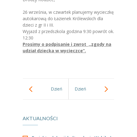
-- Jadłospis
26 września, w czwartek planujemy wycieczkę
-- Prawo
autokarową do Łazienek Królewskich dla
dzieci z gr II i III.
O przedszkolu
Wyjazd z przedszkola godzina 9:30 powrót ok.
12:30
-- Realizowane projekty, programy
Prosimy o podpisanie i zwrot ,,zgody na
udział dziecka w wycieczce”.
-- Nasze sukcesy
-- Specjaliści
-- Wirtualny spacer po przedszkolu
Dzień
Dzień
-- Plac zabaw
-- Nasze początki
kropki,dzień
Przedszkolaka
-- Grupy
AKTUALNOŚCI
kreatywności.
2019!
---- Grupa Tygryski