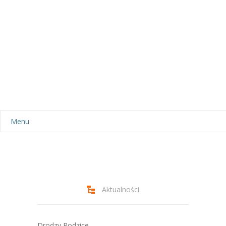
Menu
Aktualności
Dla rodziców
-- Plan dnia
Aktualności
-- Wyprawka
Drodzy Rodzice,