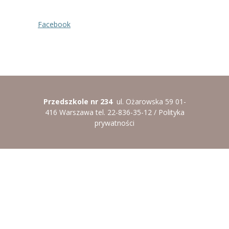
----
Pantomima
Facebook
----
Rytmika
----
Terapia lasem
----
Warsztaty „BAJKI O EMOCJACH”
----
Zajęcia gimnastyczne i zabawy ruchowe
Przedszkole nr 234
ul. Ożarowska 59 01-
416 Warszawa tel. 22-836-35-12 /
Polityka
----
Zajęcia multimedialne
prywatności
----
Zajęcia taneczne
RODO
Galeria
Rekrutacja