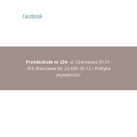
----
Pantomima
Facebook
----
Rytmika
----
Terapia lasem
----
Warsztaty „BAJKI O EMOCJACH”
----
Zajęcia gimnastyczne i zabawy ruchowe
Przedszkole nr 234
ul. Ożarowska 59 01-
416 Warszawa tel. 22-836-35-12 /
Polityka
----
Zajęcia multimedialne
prywatności
----
Zajęcia taneczne
RODO
Galeria
Rekrutacja