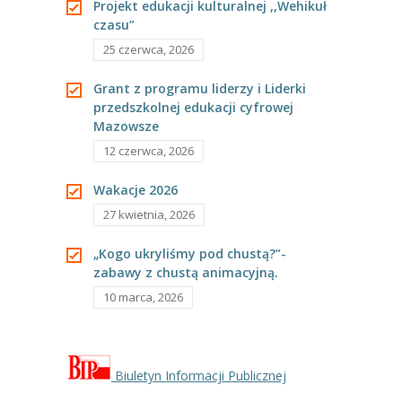
Projekt edukacji kulturalnej ,,Wehikuł
---- Grupa Pszczółki
czasu”
25 czerwca, 2026
---- Grupa Jeżyki
Grant z programu liderzy i Liderki
-- Deklaracja dostępności
przedszkolnej edukacji cyfrowej
Mazowsze
Oferta
12 czerwca, 2026
-- Organizacja
Wakacje 2026
-- Zajęcia dodatkowe
27 kwietnia, 2026
----
EKO z Twoją Wolą – zajęcia ekologiczne
„Kogo ukryliśmy pod chustą?”-
zabawy z chustą animacyjną.
----
Ceramika
10 marca, 2026
----
FOTKA – zajęcia fotograficzno – filmowe
----
J. angielski – zakres tematyczny
Biuletyn Informacji Publicznej
----
Logorytmika