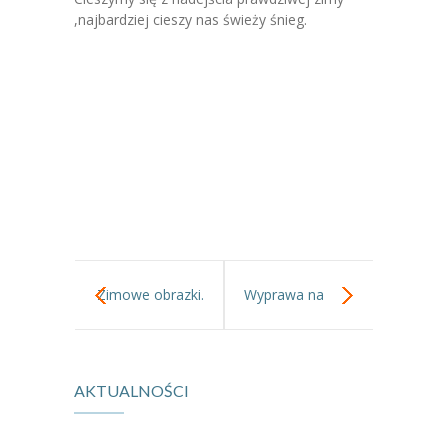
-- Jadłospis
,najbardziej cieszy nas świeży śnieg.
-- Prawo
O przedszkolu
-- Realizowane projekty, programy
-- Nasze sukcesy
-- Specjaliści
-- Wirtualny spacer po przedszkolu
Zimowe obrazki.
Wyprawa na
-- Plac zabaw
-- Nasze początki
górkę.
-- Grupy
AKTUALNOŚCI
---- Grupa Tygryski