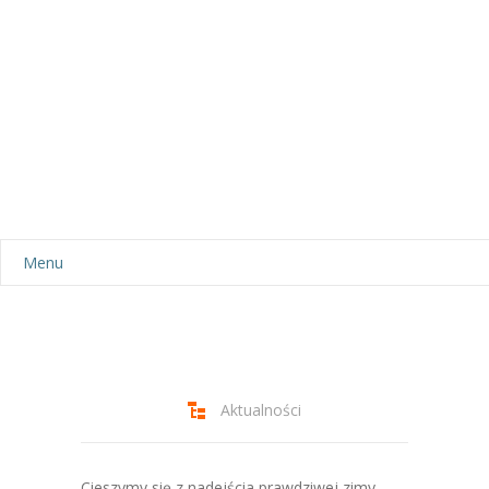
Menu
Aktualności
Dla rodziców
-- Plan dnia
Aktualności
-- Wyprawka
Cieszymy się z nadejścia prawdziwej zimy