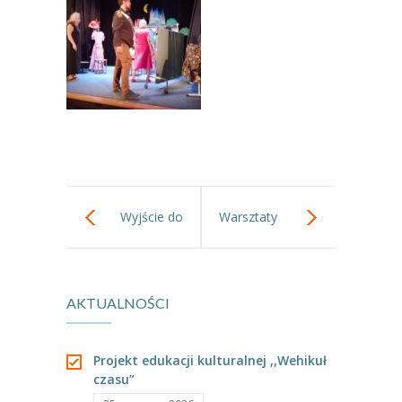
----
Pantomima
----
Rytmika
----
Terapia lasem
----
Warsztaty „BAJKI O EMOCJACH”
----
Zajęcia gimnastyczne i zabawy ruchowe
----
Zajęcia multimedialne
Wyjście do
Warsztaty
----
Zajęcia taneczne
Wolskiego
kreatywne we
RODO
AKTUALNOŚCI
Centrum Kultury.
wszystkich
Galeria
grupach
Projekt edukacji kulturalnej ,,Wehikuł
Rekrutacja
czasu”