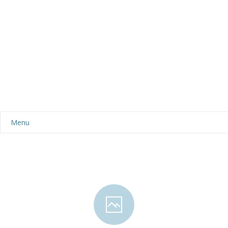
Menu
Aktualności
Dla rodziców
-- Plan dnia
-- Wyprawka