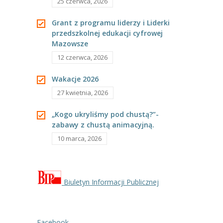
-- Rekrutacja do przedszkola
25 czerwca, 2026
-- Rekrutacja do zerówek szkolnych
Grant z programu liderzy i Liderki
przedszkolnej edukacji cyfrowej
-- Akcja letnia
Mazowsze
12 czerwca, 2026
Kontakt
Wakacje 2026
Tłumacz migowy
27 kwietnia, 2026
„Kogo ukryliśmy pod chustą?”-
zabawy z chustą animacyjną.
10 marca, 2026
Biuletyn Informacji Publicznej
Facebook