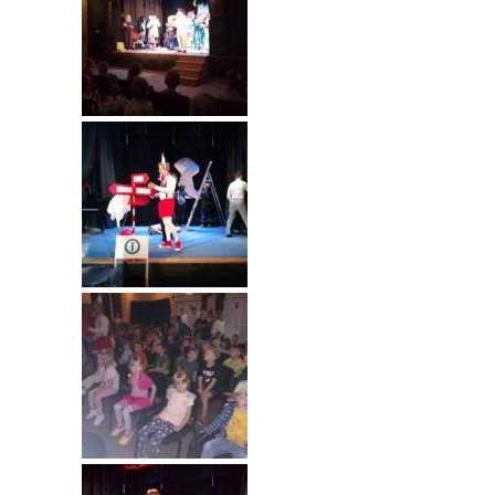
---- Grupa Pszczółki
---- Grupa Jeżyki
-- Deklaracja dostępności
Oferta
-- Organizacja
-- Zajęcia dodatkowe
----
EKO z Twoją Wolą – zajęcia ekologiczne
----
Ceramika
----
FOTKA – zajęcia fotograficzno – filmowe
----
J. angielski – zakres tematyczny
----
Logorytmika