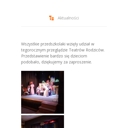
-- Jadłospis
-- Prawo
Aktualności
O przedszkolu
-- Realizowane projekty, programy
Wszystkie przedszkolaki wzięły udział w
-- Nasze sukcesy
tegorocznym przeglądzie Teatrów Rodziców.
Przedstawienie bardzo się dzieciom
-- Specjaliści
podobało, dziękujemy za zaproszenie.
-- Wirtualny spacer po przedszkolu
-- Plac zabaw
-- Nasze początki
-- Grupy
---- Grupa Tygryski