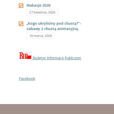
---- Grupa Pszczółki
Wakacje 2026
27 kwietnia, 2026
---- Grupa Jeżyki
„Kogo ukryliśmy pod chustą?”-
-- Deklaracja dostępności
zabawy z chustą animacyjną.
10 marca, 2026
Oferta
-- Organizacja
-- Zajęcia dodatkowe
Biuletyn Informacji Publicznej
----
EKO z Twoją Wolą – zajęcia ekologiczne
Facebook
----
Ceramika
----
FOTKA – zajęcia fotograficzno – filmowe
----
J. angielski – zakres tematyczny
----
Logorytmika