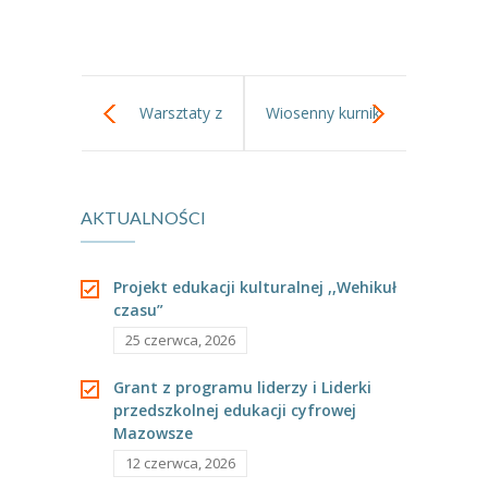
-- Jadłospis
-- Prawo
O przedszkolu
Warsztaty z
Wiosenny kurnik
-- Realizowane projekty, programy
matami
-- Nasze sukcesy
AKTUALNOŚCI
-- Specjaliści
-- Wirtualny spacer po przedszkolu
Projekt edukacji kulturalnej ,,Wehikuł
czasu”
-- Plac zabaw
25 czerwca, 2026
-- Nasze początki
Grant z programu liderzy i Liderki
przedszkolnej edukacji cyfrowej
-- Grupy
Mazowsze
---- Grupa Tygryski
12 czerwca, 2026