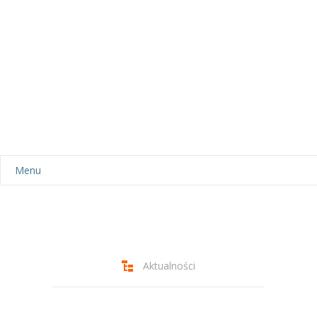
Menu
Aktualności
Dla rodziców
-- Plan dnia
Aktualności
-- Wyprawka