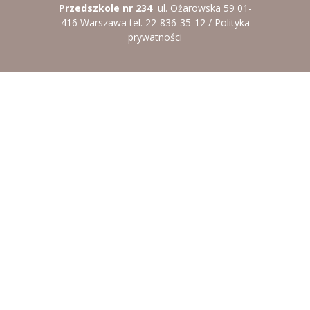
Przedszkole nr 234
ul. Ożarowska 59 01-
----
Pantomima
416 Warszawa tel. 22-836-35-12 /
Polityka
prywatności
----
Rytmika
----
Terapia lasem
----
Warsztaty „BAJKI O EMOCJACH”
----
Zajęcia gimnastyczne i zabawy ruchowe
----
Zajęcia multimedialne
----
Zajęcia taneczne
RODO
Galeria
Rekrutacja