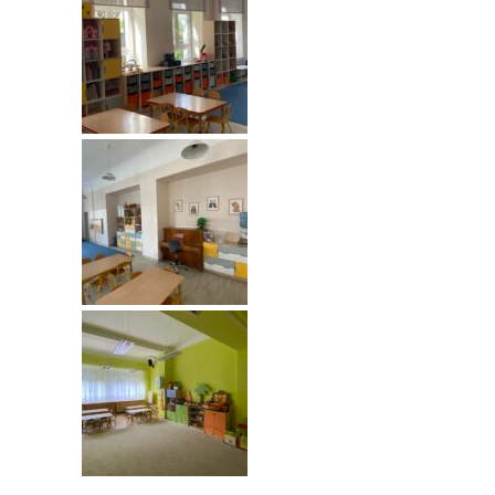
----
Pantomima
----
Rytmika
----
Terapia lasem
----
Warsztaty „BAJKI O EMOCJACH”
----
Zajęcia gimnastyczne i zabawy ruchowe
----
Zajęcia multimedialne
----
Zajęcia taneczne
RODO
Galeria
Rekrutacja