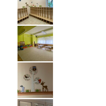
---- Grupa Pszczółki
---- Grupa Jeżyki
-- Deklaracja dostępności
Oferta
-- Organizacja
-- Zajęcia dodatkowe
----
EKO z Twoją Wolą – zajęcia ekologiczne
----
Ceramika
----
FOTKA – zajęcia fotograficzno – filmowe
----
J. angielski – zakres tematyczny
----
Logorytmika