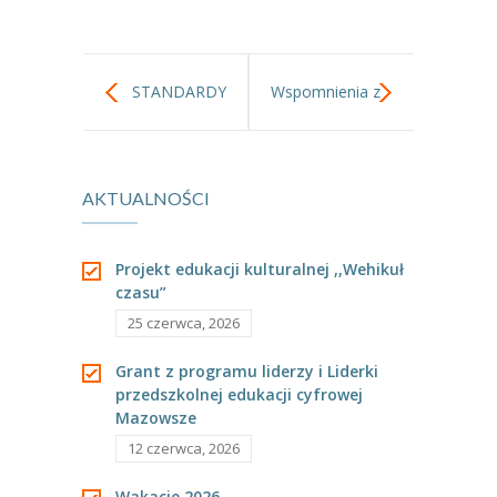
-- Rekrutacja do przedszkola
-- Rekrutacja do zerówek szkolnych
STANDARDY
Wspomnienia z
-- Akcja letnia
Kontakt
OCHRONY
wakacji…
Tłumacz migowy
AKTUALNOŚCI
MAŁOLETNICH
Projekt edukacji kulturalnej ,,Wehikuł
czasu”
25 czerwca, 2026
Grant z programu liderzy i Liderki
przedszkolnej edukacji cyfrowej
Mazowsze
12 czerwca, 2026
Wakacje 2026