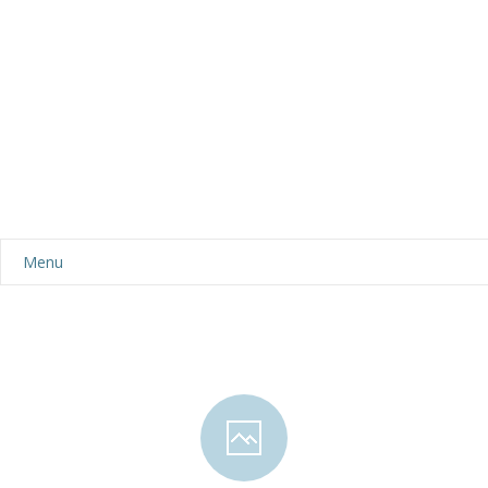
Menu
Aktualności
Dla rodziców
-- Plan dnia
-- Wyprawka