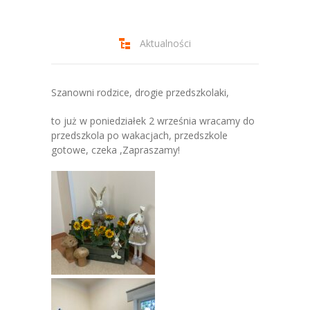
-- Jadłospis
-- Prawo
Aktualności
O przedszkolu
-- Realizowane projekty, programy
Szanowni rodzice, drogie przedszkolaki,
-- Nasze sukcesy
to już w poniedziałek 2 września wracamy do
przedszkola po wakacjach, przedszkole
-- Specjaliści
gotowe, czeka ,Zapraszamy!
-- Wirtualny spacer po przedszkolu
-- Plac zabaw
-- Nasze początki
-- Grupy
---- Grupa Tygryski