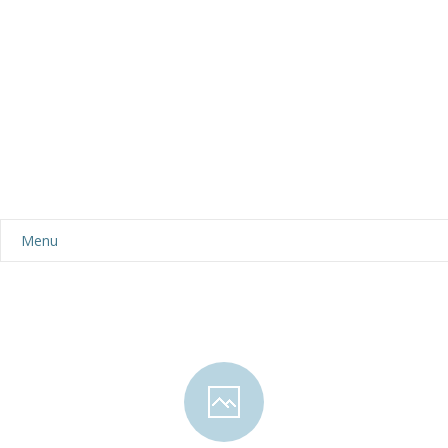
Menu
Aktualności
Dla rodziców
-- Plan dnia
-- Wyprawka