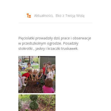
-- Jadłospis
-- Prawo
Aktualności
,
Eko z Twoją Wolą
O przedszkolu
-- Realizowane projekty, programy
Pięciolatki prowadziły dziś prace i obserwacje
-- Nasze sukcesy
w przedszkolnym ogrodzie. Posadziły
stokrotki , jaskry i krzaczki truskawek.
-- Specjaliści
-- Wirtualny spacer po przedszkolu
-- Plac zabaw
-- Nasze początki
-- Grupy
---- Grupa Tygryski