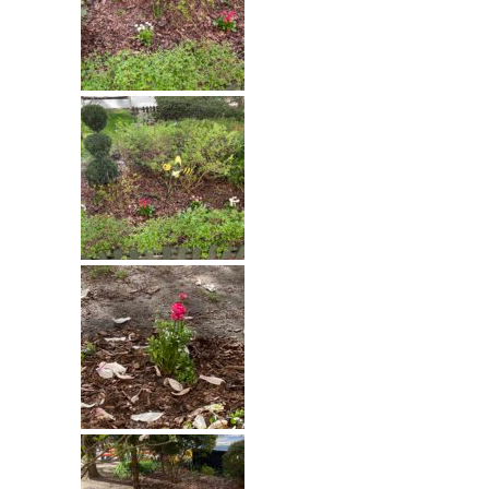
---- Grupa Pszczółki
---- Grupa Jeżyki
-- Deklaracja dostępności
Oferta
-- Organizacja
-- Zajęcia dodatkowe
----
EKO z Twoją Wolą – zajęcia ekologiczne
----
Ceramika
----
FOTKA – zajęcia fotograficzno – filmowe
----
J. angielski – zakres tematyczny
----
Logorytmika