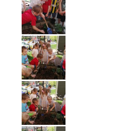
-- Rekrutacja do przedszkola
-- Rekrutacja do zerówek szkolnych
-- Akcja letnia
Kontakt
Tłumacz migowy