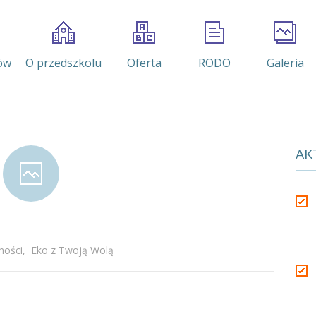
ów
O przedszkolu
Oferta
RODO
Galeria
AK
ności
,
Eko z Twoją Wolą