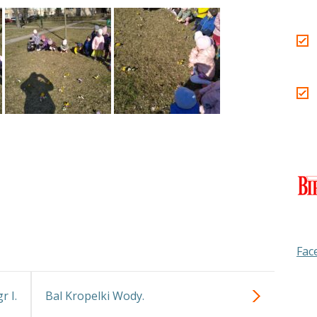
Fac
r I.
Bal Kropelki Wody.