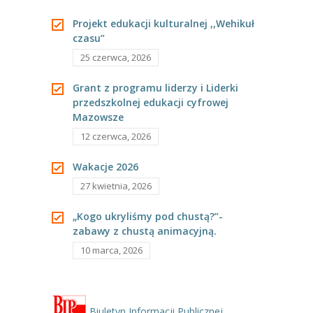
---- Grupa Pszczółki
grupie Sowy.
350
Projekt edukacji kulturalnej ,,Wehikuł
czasu”
---- Grupa Jeżyki
25 czerwca, 2026
-- Deklaracja dostępności
Grant z programu liderzy i Liderki
Oferta
przedszkolnej edukacji cyfrowej
Mazowsze
-- Organizacja
12 czerwca, 2026
-- Zajęcia dodatkowe
Wakacje 2026
27 kwietnia, 2026
----
EKO z Twoją Wolą – zajęcia ekologiczne
„Kogo ukryliśmy pod chustą?”-
----
Ceramika
zabawy z chustą animacyjną.
----
FOTKA – zajęcia fotograficzno – filmowe
10 marca, 2026
----
J. angielski – zakres tematyczny
----
Logorytmika
Biuletyn Informacji Publicznej