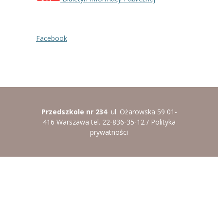
----
Pantomima
----
Rytmika
Facebook
----
Terapia lasem
----
Warsztaty „BAJKI O EMOCJACH”
----
Zajęcia gimnastyczne i zabawy ruchowe
Przedszkole nr 234
ul. Ożarowska 59 01-
----
Zajęcia multimedialne
416 Warszawa tel. 22-836-35-12 /
Polityka
prywatności
----
Zajęcia taneczne
RODO
Galeria
Rekrutacja