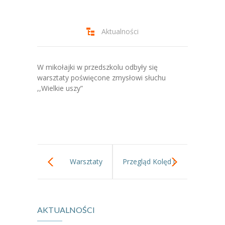
-- Jadłospis
-- Prawo
Aktualności
O przedszkolu
-- Realizowane projekty, programy
W mikołajki w przedszkolu odbyły się
warsztaty poświęcone zmysłowi słuchu
-- Nasze sukcesy
,,Wielkie uszy”
-- Specjaliści
-- Wirtualny spacer po przedszkolu
-- Plac zabaw
Warsztaty
Przegląd Kolęd i
-- Nasze początki
świąteczne z
Pastorałek w
-- Grupy
AKTUALNOŚCI
rodzicami w
Przedszkolu nr
---- Grupa Tygryski