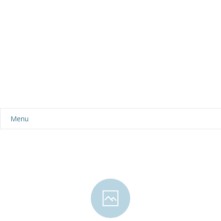
Menu
Aktualności
Dla rodziców
-- Plan dnia
-- Wyprawka