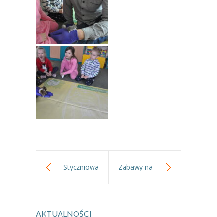
Styczniowa
Zabawy na
wycieczka do
śniegu.
AKTUALNOŚCI
parku.