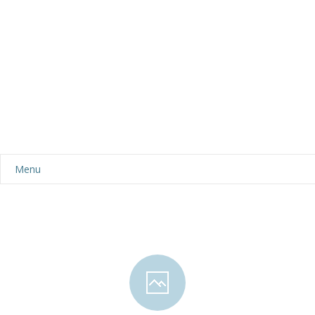
Menu
Aktualności
Dla rodziców
-- Plan dnia
-- Wyprawka