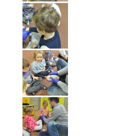
-- Rekrutacja do przedszkola
-- Rekrutacja do zerówek szkolnych
-- Akcja letnia
Kontakt
Tłumacz migowy