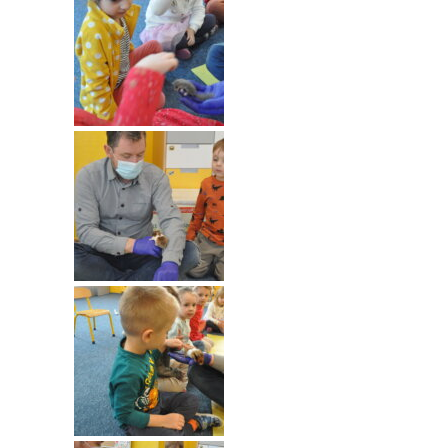
---- Grupa Pszczółki
---- Grupa Jeżyki
-- Deklaracja dostępności
Oferta
-- Organizacja
-- Zajęcia dodatkowe
----
EKO z Twoją Wolą – zajęcia ekologiczne
----
Ceramika
----
FOTKA – zajęcia fotograficzno – filmowe
----
J. angielski – zakres tematyczny
----
Logorytmika