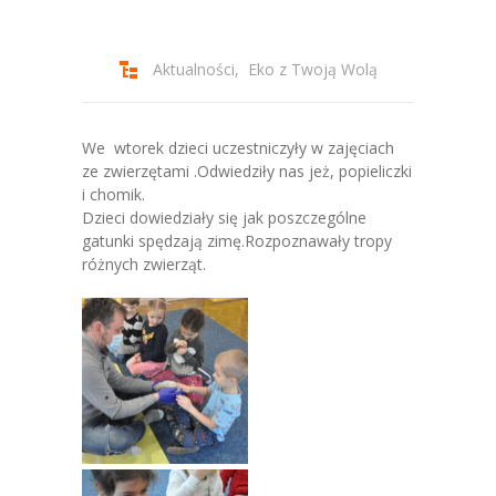
-- Jadłospis
-- Prawo
Aktualności
,
Eko z Twoją Wolą
O przedszkolu
-- Realizowane projekty, programy
We wtorek dzieci uczestniczyły w zajęciach
ze zwierzętami .Odwiedziły nas jeż, popieliczki
-- Nasze sukcesy
i chomik.
Dzieci dowiedziały się jak poszczególne
-- Specjaliści
gatunki spędzają zimę.Rozpoznawały tropy
różnych zwierząt.
-- Wirtualny spacer po przedszkolu
-- Plac zabaw
-- Nasze początki
-- Grupy
---- Grupa Tygryski