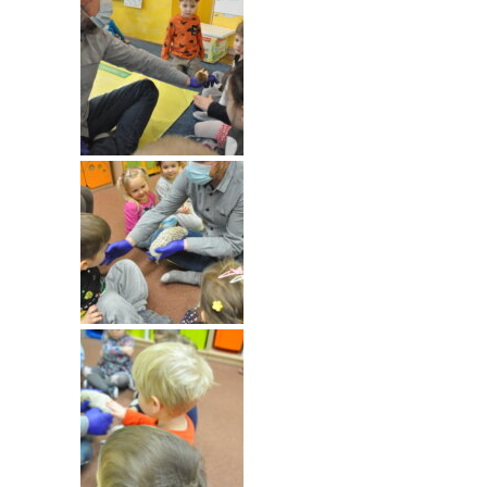
----
Pantomima
----
Rytmika
----
Terapia lasem
----
Warsztaty „BAJKI O EMOCJACH”
----
Zajęcia gimnastyczne i zabawy ruchowe
----
Zajęcia multimedialne
----
Zajęcia taneczne
RODO
Galeria
Rekrutacja