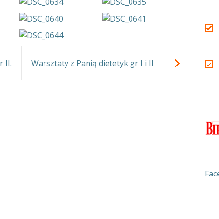
 II.
Warsztaty z Panią dietetyk gr I i II
Fac