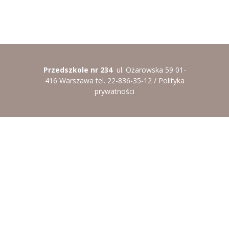
----
Pantomima
----
Rytmika
----
Terapia lasem
Przedszkole nr 234
ul. Ożarowska 59 01-
----
Warsztaty „BAJKI O EMOCJACH”
416 Warszawa tel. 22-836-35-12 /
Polityka
prywatności
----
Zajęcia gimnastyczne i zabawy ruchowe
----
Zajęcia multimedialne
----
Zajęcia taneczne
RODO
Galeria
Rekrutacja