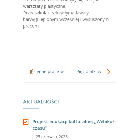
-- Jadłospis
warsztaty plastyczne.
Przedszkolaki szkliwiły(nadawały
-- Prawo
barwę)ulepionym wcześniej i wysuszonym
pracom.
O przedszkolu
-- Realizowane projekty, programy
-- Nasze sukcesy
-- Specjaliści
Jesienne prace w
Pięciolatki w
-- Wirtualny spacer po przedszkolu
gr.I
szkole.
-- Plac zabaw
AKTUALNOŚCI
-- Nasze początki
-- Grupy
Projekt edukacji kulturalnej ,,Wehikuł
czasu”
---- Grupa Tygryski
25 czerwca, 2026