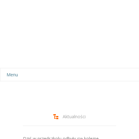
Menu
Aktualności
Dla rodziców
-- Plan dnia
Aktualności
-- Wyprawka
Dziś w przedszkolu odbyły się kolejne