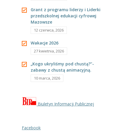
---- Grupa Pszczółki
Grant z programu liderzy i Liderki
przedszkolnej edukacji cyfrowej
---- Grupa Jeżyki
Mazowsze
-- Deklaracja dostępności
12 czerwca, 2026
Oferta
Wakacje 2026
27 kwietnia, 2026
-- Organizacja
„Kogo ukryliśmy pod chustą?”-
-- Zajęcia dodatkowe
zabawy z chustą animacyjną.
10 marca, 2026
----
EKO z Twoją Wolą – zajęcia ekologiczne
----
Ceramika
----
FOTKA – zajęcia fotograficzno – filmowe
Biuletyn Informacji Publicznej
----
J. angielski – zakres tematyczny
Facebook
----
Logorytmika