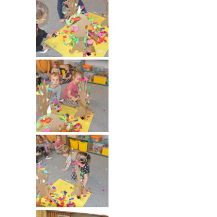
-- Rekrutacja do przedszkola
-- Rekrutacja do zerówek szkolnych
-- Akcja letnia
Kontakt
Tłumacz migowy