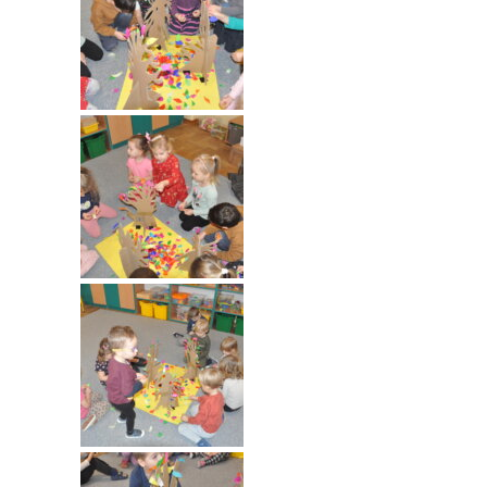
----
Pantomima
----
Rytmika
----
Terapia lasem
----
Warsztaty „BAJKI O EMOCJACH”
----
Zajęcia gimnastyczne i zabawy ruchowe
----
Zajęcia multimedialne
----
Zajęcia taneczne
RODO
Galeria
Rekrutacja