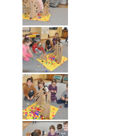
---- Grupa Pszczółki
---- Grupa Jeżyki
-- Deklaracja dostępności
Oferta
-- Organizacja
-- Zajęcia dodatkowe
----
EKO z Twoją Wolą – zajęcia ekologiczne
----
Ceramika
----
FOTKA – zajęcia fotograficzno – filmowe
----
J. angielski – zakres tematyczny
----
Logorytmika