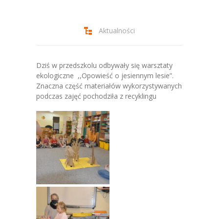
-- Jadłospis
-- Prawo
Aktualności
O przedszkolu
-- Realizowane projekty, programy
Dziś w przedszkolu odbywały się warsztaty
ekologiczne ,,Opowieść o jesiennym lesie”.
-- Nasze sukcesy
Znaczna część materiałów wykorzystywanych
podczas zajęć pochodziła z recyklingu
-- Specjaliści
-- Wirtualny spacer po przedszkolu
-- Plac zabaw
-- Nasze początki
-- Grupy
---- Grupa Tygryski