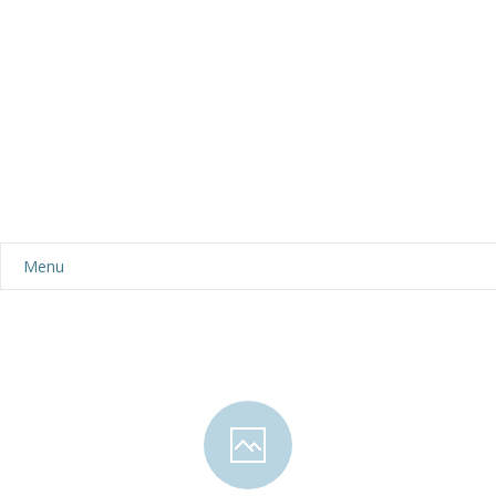
Menu
Aktualności
Dla rodziców
-- Plan dnia
-- Wyprawka