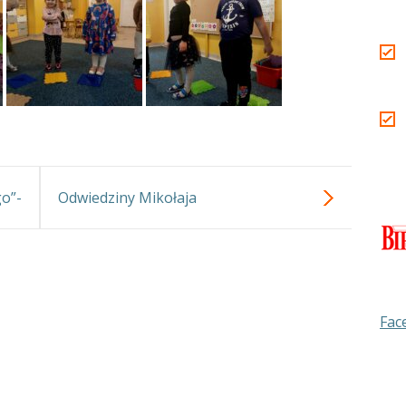
go”-
Odwiedziny Mikołaja
ech.
Fac