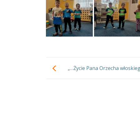
„…Życie Pana Orzecha włoskie
projekt edukacyjny Orz