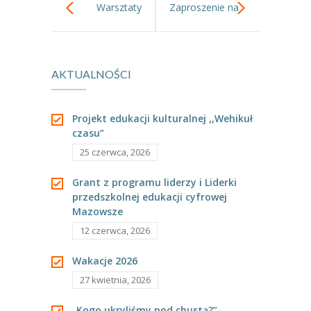
Warsztaty
Zaproszenie na
---- Grupa Pszczółki
---- Grupa Jeżyki
podróżnicze
uroczystość
-- Deklaracja dostępności
AKTUALNOŚCI
,,Dzieci Świata”
Pasowania na
Oferta
Przedszkolaka.
Projekt edukacji kulturalnej ,,Wehikuł
-- Organizacja
czasu”
25 czerwca, 2026
-- Zajęcia dodatkowe
Grant z programu liderzy i Liderki
----
EKO z Twoją Wolą – zajęcia ekologiczne
przedszkolnej edukacji cyfrowej
Mazowsze
----
Ceramika
12 czerwca, 2026
----
FOTKA – zajęcia fotograficzno – filmowe
Wakacje 2026
----
J. angielski – zakres tematyczny
27 kwietnia, 2026
----
Logorytmika
„Kogo ukryliśmy pod chustą?”-