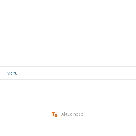
Menu
Aktualności
Dla rodziców
-- Plan dnia
Aktualności
-- Wyprawka