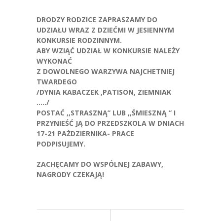
-- Jadłospis
DRODZY RODZICE ZAPRASZAMY DO
-- Prawo
UDZIAŁU WRAZ Z DZIEĆMI W JESIENNYM
KONKURSIE RODZINNYM.
O przedszkolu
ABY WZIĄĆ UDZIAŁ W KONKURSIE NALEŻY
WYKONAĆ
-- Realizowane projekty, programy
Z DOWOLNEGO WARZYWA NAJCHETNIEJ
TWARDEGO
-- Nasze sukcesy
/DYNIA KABACZEK ,PATISON, ZIEMNIAK
…../
-- Specjaliści
POSTAĆ ,,STRASZNĄ” LUB ,,ŚMIESZNĄ ” I
PRZYNIEŚĆ JĄ DO PRZEDSZKOLA W DNIACH
-- Wirtualny spacer po przedszkolu
17-21 PAŻDZIERNIKA- PRACE
PODPISUJEMY.
-- Plac zabaw
ZACHĘCAMY DO WSPÓLNEJ ZABAWY,
-- Nasze początki
NAGRODY CZEKAJĄ!
-- Grupy
---- Grupa Tygryski