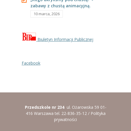
zabawy z chustą animacyjną.
----
Pantomima
10 marca, 2026
----
Rytmika
----
Terapia lasem
Biuletyn Informacji Publicznej
----
Warsztaty „BAJKI O EMOCJACH”
----
Zajęcia gimnastyczne i zabawy ruchowe
Facebook
----
Zajęcia multimedialne
----
Zajęcia taneczne
RODO
Galeria
Przedszkole nr 234
ul. Ożarowska 59 01-
416 Warszawa tel. 22-836-35-12 /
Polityka
Rekrutacja
prywatności