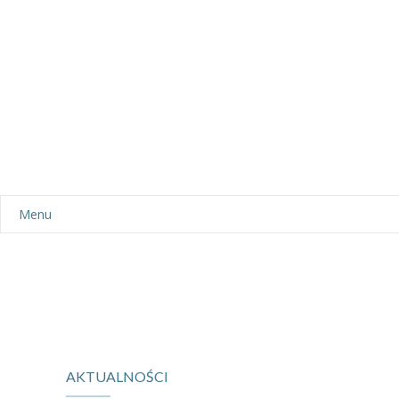
Menu
Aktualności
Dla rodziców
-- Plan dnia
-- Wyprawka
AKTUALNOŚCI