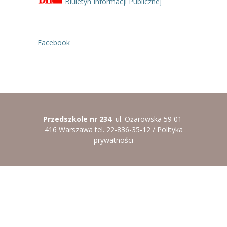
Biuletyn Informacji Publicznej
---- Grupa Pszczółki
---- Grupa Jeżyki
Facebook
-- Deklaracja dostępności
Oferta
-- Organizacja
-- Zajęcia dodatkowe
Przedszkole nr 234
ul. Ożarowska 59 01-
416 Warszawa tel. 22-836-35-12 /
Polityka
----
EKO z Twoją Wolą – zajęcia ekologiczne
prywatności
----
Ceramika
----
FOTKA – zajęcia fotograficzno – filmowe
----
J. angielski – zakres tematyczny
----
Logorytmika