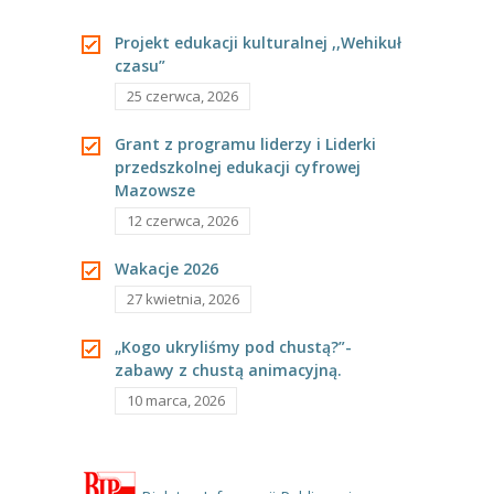
-- Jadłospis
Projekt edukacji kulturalnej ,,Wehikuł
-- Prawo
czasu”
O przedszkolu
25 czerwca, 2026
-- Realizowane projekty, programy
Grant z programu liderzy i Liderki
przedszkolnej edukacji cyfrowej
-- Nasze sukcesy
Mazowsze
12 czerwca, 2026
-- Specjaliści
Wakacje 2026
-- Wirtualny spacer po przedszkolu
27 kwietnia, 2026
-- Plac zabaw
„Kogo ukryliśmy pod chustą?”-
zabawy z chustą animacyjną.
-- Nasze początki
10 marca, 2026
-- Grupy
---- Grupa Tygryski