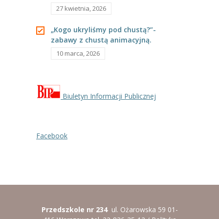
27 kwietnia, 2026
----
Pantomima
„Kogo ukryliśmy pod chustą?”-
----
Rytmika
zabawy z chustą animacyjną.
10 marca, 2026
----
Terapia lasem
----
Warsztaty „BAJKI O EMOCJACH”
Biuletyn Informacji Publicznej
----
Zajęcia gimnastyczne i zabawy ruchowe
----
Zajęcia multimedialne
Facebook
----
Zajęcia taneczne
RODO
Galeria
Rekrutacja
Przedszkole nr 234
ul. Ożarowska 59 01-