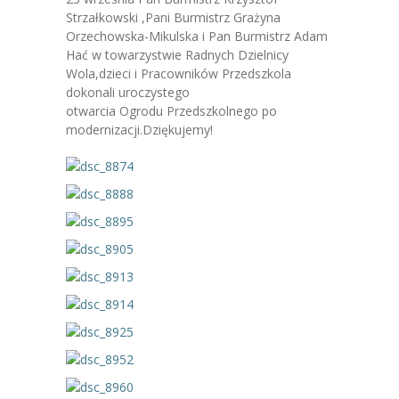
-- Jadłospis
Strzałkowski ,Pani Burmistrz Grażyna
Orzechowska-Mikulska i Pan Burmistrz Adam
-- Prawo
Hać w towarzystwie Radnych Dzielnicy
Wola,dzieci i Pracowników Przedszkola
O przedszkolu
dokonali uroczystego
otwarcia Ogrodu Przedszkolnego po
-- Realizowane projekty, programy
modernizacji.Dziękujemy!
-- Nasze sukcesy
-- Specjaliści
-- Wirtualny spacer po przedszkolu
-- Plac zabaw
-- Nasze początki
-- Grupy
---- Grupa Tygryski