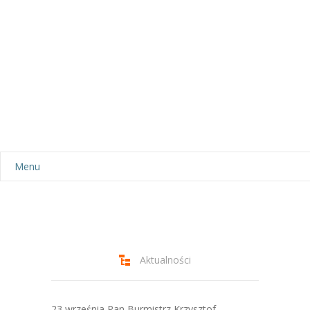
Menu
Aktualności
Dla rodziców
-- Plan dnia
Aktualności
-- Wyprawka
23 września Pan Burmistrz Krzysztof