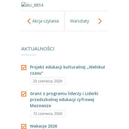
---- Grupa Pszczółki
---- Grupa Jeżyki
Akcja czytania
Warsztaty
-- Deklaracja dostępności
dzieciom.
podróżnicze
Oferta
AKTUALNOŚCI
,,Dzieci Świata”
-- Organizacja
-- Zajęcia dodatkowe
Projekt edukacji kulturalnej ,,Wehikuł
czasu”
----
EKO z Twoją Wolą – zajęcia ekologiczne
25 czerwca, 2026
----
Ceramika
Grant z programu liderzy i Liderki
przedszkolnej edukacji cyfrowej
----
FOTKA – zajęcia fotograficzno – filmowe
Mazowsze
----
J. angielski – zakres tematyczny
12 czerwca, 2026
----
Logorytmika
Wakacje 2026