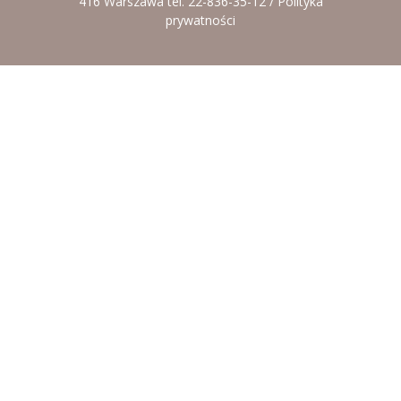
416 Warszawa tel. 22-836-35-12 /
Polityka
-- Rekrutacja do przedszkola
prywatności
-- Rekrutacja do zerówek szkolnych
-- Akcja letnia
Kontakt
Tłumacz migowy