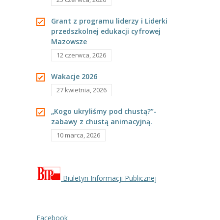
---- Grupa Pszczółki
Grant z programu liderzy i Liderki
---- Grupa Jeżyki
przedszkolnej edukacji cyfrowej
Mazowsze
-- Deklaracja dostępności
12 czerwca, 2026
Oferta
Wakacje 2026
27 kwietnia, 2026
-- Organizacja
-- Zajęcia dodatkowe
„Kogo ukryliśmy pod chustą?”-
zabawy z chustą animacyjną.
----
EKO z Twoją Wolą – zajęcia ekologiczne
10 marca, 2026
----
Ceramika
----
FOTKA – zajęcia fotograficzno – filmowe
Biuletyn Informacji Publicznej
----
J. angielski – zakres tematyczny
----
Logorytmika
Facebook