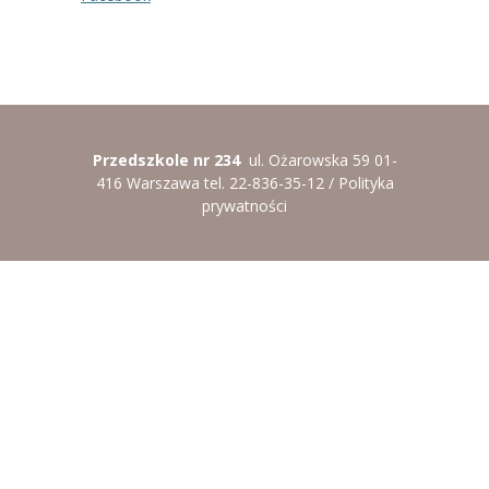
----
Pantomima
----
Rytmika
----
Terapia lasem
Przedszkole nr 234
ul. Ożarowska 59 01-
----
Warsztaty „BAJKI O EMOCJACH”
416 Warszawa tel. 22-836-35-12 /
Polityka
prywatności
----
Zajęcia gimnastyczne i zabawy ruchowe
----
Zajęcia multimedialne
----
Zajęcia taneczne
RODO
Galeria
Rekrutacja