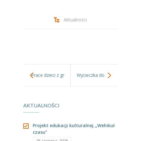
-- Jadłospis
-- Prawo
Aktualności
O przedszkolu
-- Realizowane projekty, programy
-- Nasze sukcesy
-- Specjaliści
Prace dzieci z gr
Wycieczka do
-- Wirtualny spacer po przedszkolu
I
Dyniolandii
-- Plac zabaw
AKTUALNOŚCI
-- Nasze początki
-- Grupy
Projekt edukacji kulturalnej ,,Wehikuł
czasu”
---- Grupa Tygryski
25 czerwca, 2026