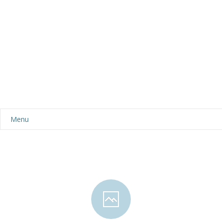
Menu
Aktualności
Dla rodziców
-- Plan dnia
-- Wyprawka