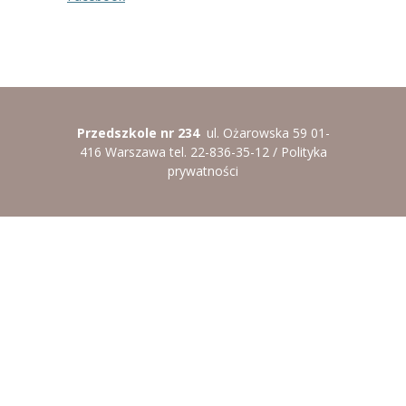
----
Pantomima
----
Rytmika
----
Terapia lasem
Przedszkole nr 234
ul. Ożarowska 59 01-
----
Warsztaty „BAJKI O EMOCJACH”
416 Warszawa tel. 22-836-35-12 /
Polityka
prywatności
----
Zajęcia gimnastyczne i zabawy ruchowe
----
Zajęcia multimedialne
----
Zajęcia taneczne
RODO
Galeria
Rekrutacja