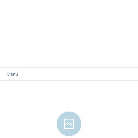
Menu
Aktualności
Dla rodziców
-- Plan dnia
-- Wyprawka