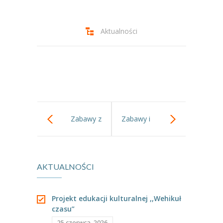
-- Jadłospis
-- Prawo
Aktualności
O przedszkolu
-- Realizowane projekty, programy
-- Nasze sukcesy
-- Specjaliści
Zabawy z
Zabawy i
-- Wirtualny spacer po przedszkolu
użyciem
ćwiczenia
-- Plac zabaw
AKTUALNOŚCI
wiatraka
ruchowe w gr I
-- Nasze początki
-- Grupy
matematycznego.
Projekt edukacji kulturalnej ,,Wehikuł
czasu”
---- Grupa Tygryski
25 czerwca, 2026