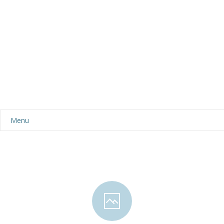
Menu
Aktualności
Dla rodziców
-- Plan dnia
-- Wyprawka