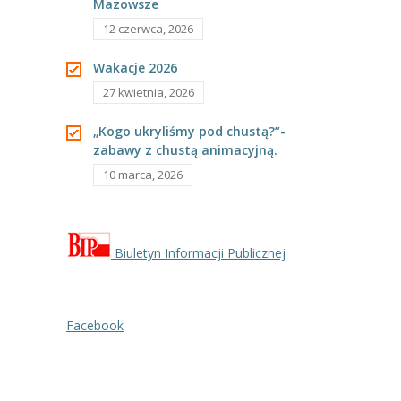
-- Rekrutacja do przedszkola
Mazowsze
12 czerwca, 2026
-- Rekrutacja do zerówek szkolnych
Wakacje 2026
-- Akcja letnia
27 kwietnia, 2026
Kontakt
„Kogo ukryliśmy pod chustą?”-
zabawy z chustą animacyjną.
Tłumacz migowy
10 marca, 2026
Biuletyn Informacji Publicznej
Facebook