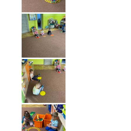
---- Grupa Pszczółki
---- Grupa Jeżyki
-- Deklaracja dostępności
Oferta
-- Organizacja
-- Zajęcia dodatkowe
----
EKO z Twoją Wolą – zajęcia ekologiczne
----
Ceramika
----
FOTKA – zajęcia fotograficzno – filmowe
----
J. angielski – zakres tematyczny
----
Logorytmika