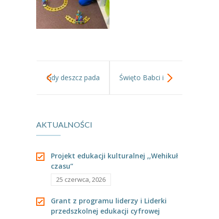
----
Pantomima
----
Rytmika
----
Terapia lasem
----
Warsztaty „BAJKI O EMOCJACH”
Gdy deszcz pada
Święto Babci i
----
Zajęcia gimnastyczne i zabawy ruchowe
na dworze
Dziadka
----
Zajęcia multimedialne
AKTUALNOŚCI
teatrzyk
----
Zajęcia taneczne
wysiedzieć w sali
Projekt edukacji kulturalnej ,,Wehikuł
RODO
czasu”
nam pomoże.
Galeria
25 czerwca, 2026
Rekrutacja
Grant z programu liderzy i Liderki
przedszkolnej edukacji cyfrowej