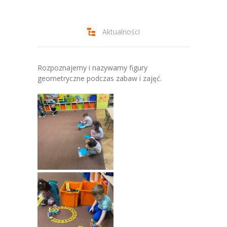
-- Jadłospis
-- Prawo
Aktualności
O przedszkolu
-- Realizowane projekty, programy
Rozpoznajemy i nazywamy figury
geometryczne podczas zabaw i zajęć.
-- Nasze sukcesy
-- Specjaliści
-- Wirtualny spacer po przedszkolu
-- Plac zabaw
-- Nasze początki
-- Grupy
---- Grupa Tygryski