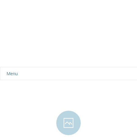
Menu
Aktualności
Dla rodziców
-- Plan dnia
-- Wyprawka