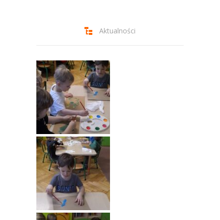
-- Jadłospis
-- Prawo
Aktualności
O przedszkolu
-- Realizowane projekty, programy
-- Nasze sukcesy
-- Specjaliści
-- Wirtualny spacer po przedszkolu
-- Plac zabaw
-- Nasze początki
-- Grupy
---- Grupa Tygryski