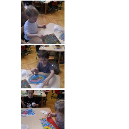
----
Pantomima
----
Rytmika
----
Terapia lasem
----
Warsztaty „BAJKI O EMOCJACH”
----
Zajęcia gimnastyczne i zabawy ruchowe
----
Zajęcia multimedialne
----
Zajęcia taneczne
RODO
Galeria
Rekrutacja