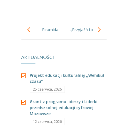
-- Jadłospis
-- Prawo
O przedszkolu
Piramida
,,Przyjaźń to
-- Realizowane projekty, programy
zdrowego
skarb”przedstawienie
-- Nasze sukcesy
AKTUALNOŚCI
żywienia,co jeść
teatralne.
-- Specjaliści
żeby być
-- Wirtualny spacer po przedszkolu
Projekt edukacji kulturalnej ,,Wehikuł
czasu”
zdrowym!
-- Plac zabaw
25 czerwca, 2026
-- Nasze początki
Grant z programu liderzy i Liderki
przedszkolnej edukacji cyfrowej
-- Grupy
Mazowsze
---- Grupa Tygryski
12 czerwca, 2026