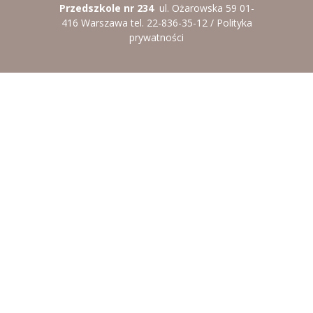
Przedszkole nr 234
ul. Ożarowska 59 01-
----
Pantomima
416 Warszawa tel. 22-836-35-12 /
Polityka
prywatności
----
Rytmika
----
Terapia lasem
----
Warsztaty „BAJKI O EMOCJACH”
----
Zajęcia gimnastyczne i zabawy ruchowe
----
Zajęcia multimedialne
----
Zajęcia taneczne
RODO
Galeria
Rekrutacja