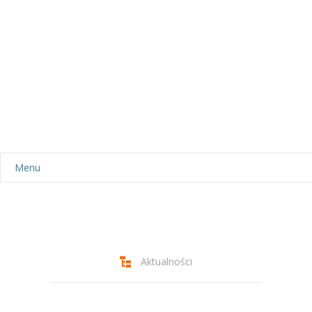
Menu
Aktualności
Dla rodziców
-- Plan dnia
Aktualności
-- Wyprawka