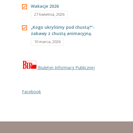
---- Grupa Pszczółki
Wakacje 2026
27 kwietnia, 2026
---- Grupa Jeżyki
„Kogo ukryliśmy pod chustą?”-
-- Deklaracja dostępności
zabawy z chustą animacyjną.
10 marca, 2026
Oferta
-- Organizacja
-- Zajęcia dodatkowe
Biuletyn Informacji Publicznej
----
EKO z Twoją Wolą – zajęcia ekologiczne
Facebook
----
Ceramika
----
FOTKA – zajęcia fotograficzno – filmowe
----
J. angielski – zakres tematyczny
----
Logorytmika