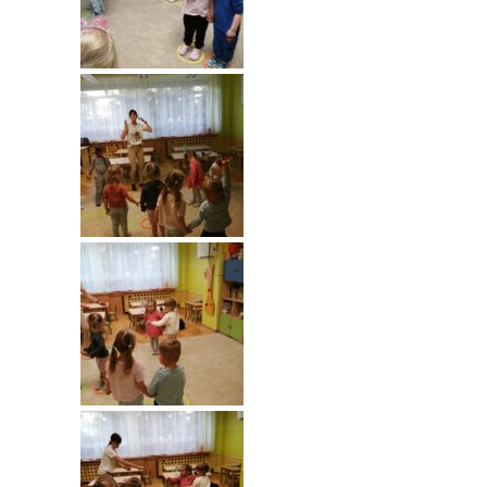
---- Grupa Pszczółki
---- Grupa Jeżyki
-- Deklaracja dostępności
Oferta
-- Organizacja
-- Zajęcia dodatkowe
----
EKO z Twoją Wolą – zajęcia ekologiczne
----
Ceramika
----
FOTKA – zajęcia fotograficzno – filmowe
----
J. angielski – zakres tematyczny
----
Logorytmika