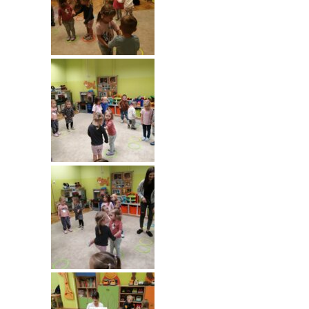
----
Pantomima
----
Rytmika
----
Terapia lasem
----
Warsztaty „BAJKI O EMOCJACH”
----
Zajęcia gimnastyczne i zabawy ruchowe
----
Zajęcia multimedialne
----
Zajęcia taneczne
RODO
Galeria
Rekrutacja