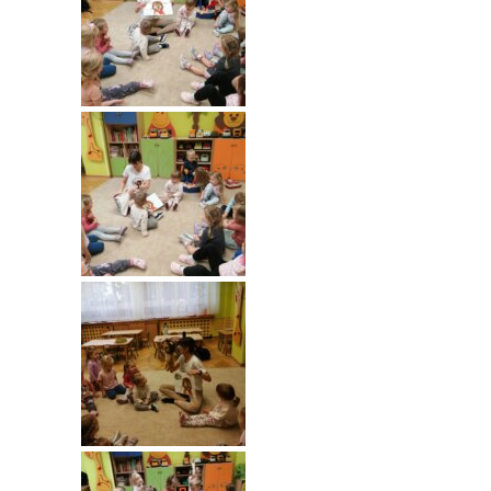
-- Rekrutacja do przedszkola
-- Rekrutacja do zerówek szkolnych
-- Akcja letnia
Kontakt
Tłumacz migowy