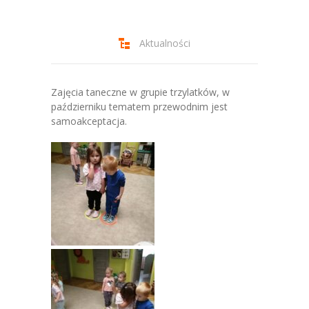
-- Jadłospis
-- Prawo
Aktualności
O przedszkolu
-- Realizowane projekty, programy
Zajęcia taneczne w grupie trzylatków, w
październiku tematem przewodnim jest
-- Nasze sukcesy
samoakceptacja.
-- Specjaliści
-- Wirtualny spacer po przedszkolu
-- Plac zabaw
-- Nasze początki
-- Grupy
---- Grupa Tygryski