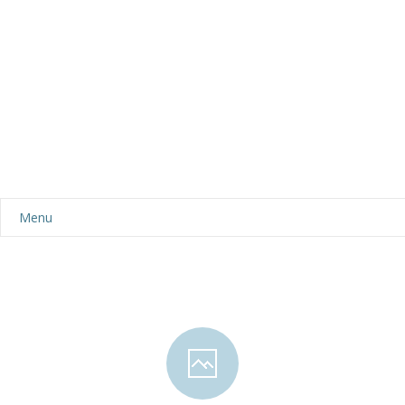
Menu
Aktualności
Dla rodziców
-- Plan dnia
-- Wyprawka