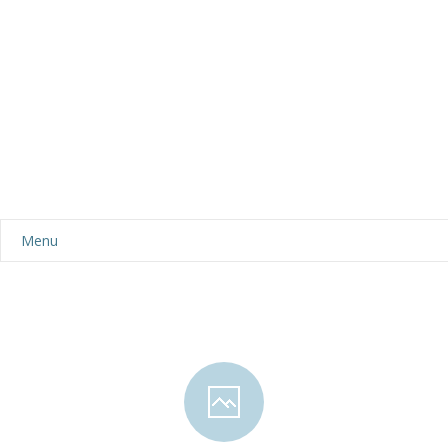
Menu
Aktualności
Dla rodziców
-- Plan dnia
-- Wyprawka