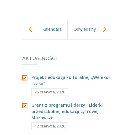
----
Pantomima
----
Rytmika
Kalendarz
Odwiedziny
----
Terapia lasem
adwentowy
Mikołaja
----
Warsztaty „BAJKI O EMOCJACH”
AKTUALNOŚCI
mamy już
----
Zajęcia gimnastyczne i zabawy ruchowe
----
Zajęcia multimedialne
gotowy!
Projekt edukacji kulturalnej ,,Wehikuł
czasu”
----
Zajęcia taneczne
25 czerwca, 2026
RODO
Grant z programu liderzy i Liderki
Galeria
przedszkolnej edukacji cyfrowej
Mazowsze
Rekrutacja
12 czerwca, 2026