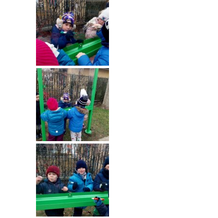
---- Grupa Pszczółki
---- Grupa Jeżyki
-- Deklaracja dostępności
Oferta
-- Organizacja
-- Zajęcia dodatkowe
----
EKO z Twoją Wolą – zajęcia ekologiczne
----
Ceramika
----
FOTKA – zajęcia fotograficzno – filmowe
----
J. angielski – zakres tematyczny
----
Logorytmika