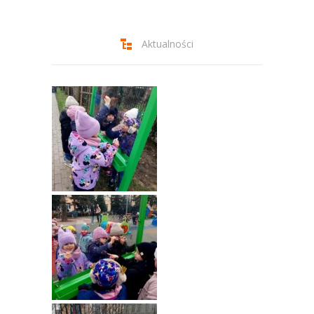
-- Jadłospis
-- Prawo
Aktualności
O przedszkolu
-- Realizowane projekty, programy
-- Nasze sukcesy
-- Specjaliści
-- Wirtualny spacer po przedszkolu
-- Plac zabaw
-- Nasze początki
-- Grupy
---- Grupa Tygryski