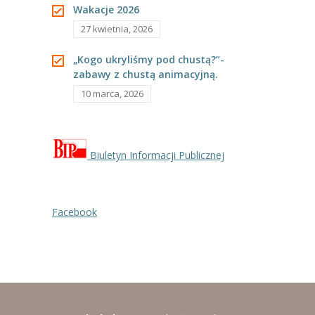
-- Rekrutacja do przedszkola
Wakacje 2026
27 kwietnia, 2026
-- Rekrutacja do zerówek szkolnych
„Kogo ukryliśmy pod chustą?”-
-- Akcja letnia
zabawy z chustą animacyjną.
Kontakt
10 marca, 2026
Tłumacz migowy
Biuletyn Informacji Publicznej
Facebook