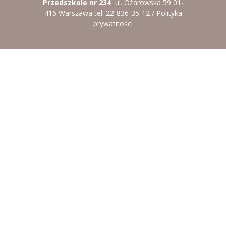
Przedszkole nr 234
ul. Ożarowska 59 01-
416 Warszawa tel. 22-836-35-12 /
Polityka
prywatności