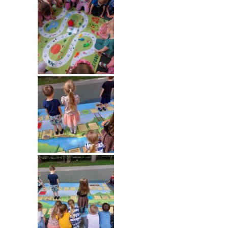
----
Pantomima
----
Rytmika
----
Terapia lasem
----
Warsztaty „BAJKI O EMOCJACH”
----
Zajęcia gimnastyczne i zabawy ruchowe
----
Zajęcia multimedialne
----
Zajęcia taneczne
RODO
Galeria
Rekrutacja