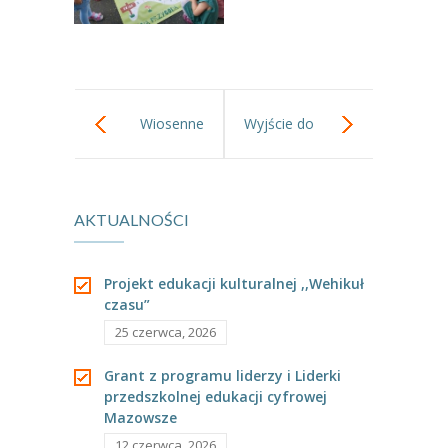
Wiosenne
Wyjście do
sadzenie
Wolskiego
AKTUALNOŚCI
kwiatów
Centrum Kultury
Projekt edukacji kulturalnej ,,Wehikuł
czasu”
25 czerwca, 2026
Grant z programu liderzy i Liderki
przedszkolnej edukacji cyfrowej
Mazowsze
12 czerwca, 2026