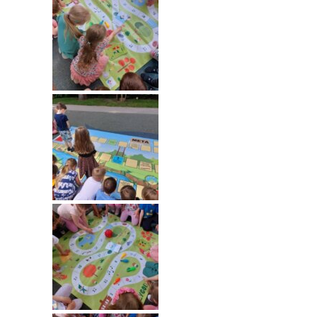
---- Grupa Pszczółki
---- Grupa Jeżyki
-- Deklaracja dostępności
Oferta
-- Organizacja
-- Zajęcia dodatkowe
----
EKO z Twoją Wolą – zajęcia ekologiczne
----
Ceramika
----
FOTKA – zajęcia fotograficzno – filmowe
----
J. angielski – zakres tematyczny
----
Logorytmika