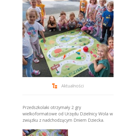
-- Jadłospis
-- Prawo
O przedszkolu
-- Realizowane projekty, programy
-- Nasze sukcesy
-- Specjaliści
-- Wirtualny spacer po przedszkolu
Aktualności
-- Plac zabaw
-- Nasze początki
Przedszkolaki otrzymały 2 gry
wielkoformatowe od Urzędu Dzielnicy Wola w
-- Grupy
związku z nadchodzącym Dniem Dziecka.
---- Grupa Tygryski