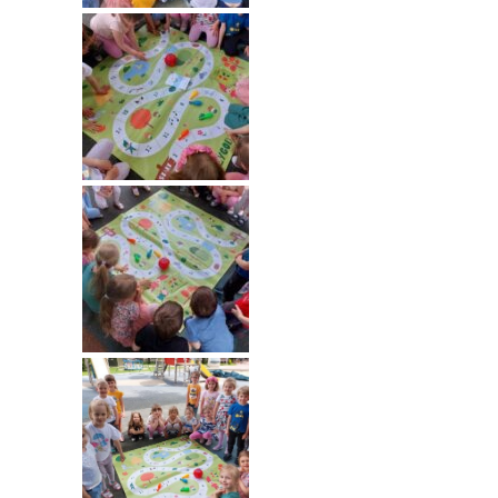
-- Rekrutacja do przedszkola
-- Rekrutacja do zerówek szkolnych
-- Akcja letnia
Kontakt
Tłumacz migowy