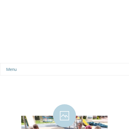
Menu
Aktualności
Dla rodziców
-- Plan dnia
-- Wyprawka