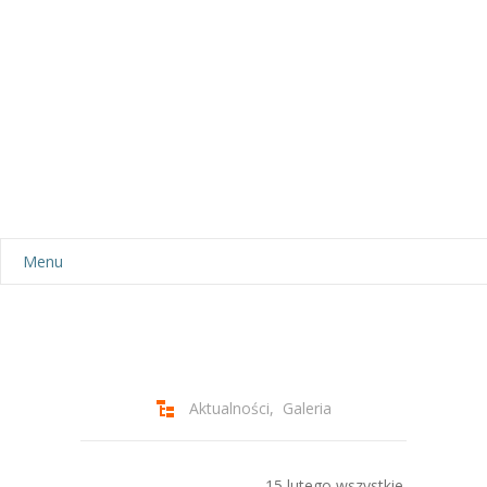
Menu
Aktualności
Dla rodziców
-- Plan dnia
Aktualności
,
Galeria
-- Wyprawka
15 lutego wszystkie