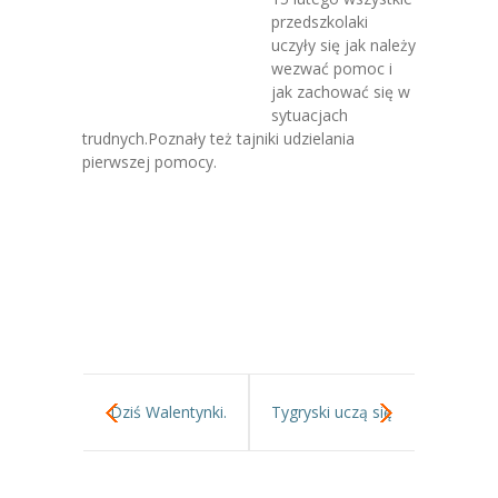
-- Jadłospis
przedszkolaki
uczyły się jak należy
-- Prawo
wezwać pomoc i
jak zachować się w
O przedszkolu
sytuacjach
trudnych.Poznały też tajniki udzielania
-- Realizowane projekty, programy
pierwszej pomocy.
-- Nasze sukcesy
-- Specjaliści
-- Wirtualny spacer po przedszkolu
-- Plac zabaw
-- Nasze początki
Dziś Walentynki.
Tygryski uczą się
-- Grupy
wspólnego
---- Grupa Tygryski