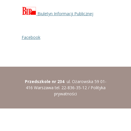
----
Pantomima
Biuletyn Informacji Publicznej
----
Rytmika
----
Terapia lasem
Facebook
----
Warsztaty „BAJKI O EMOCJACH”
----
Zajęcia gimnastyczne i zabawy ruchowe
----
Zajęcia multimedialne
Przedszkole nr 234
ul. Ożarowska 59 01-
----
Zajęcia taneczne
416 Warszawa tel. 22-836-35-12 /
Polityka
prywatności
RODO
Galeria
Rekrutacja