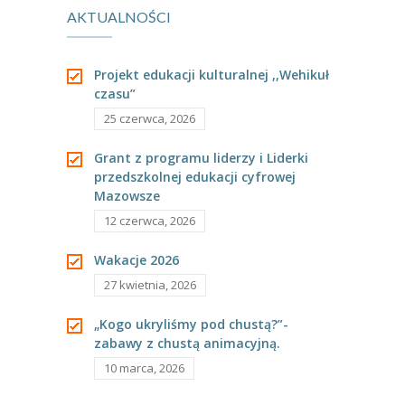
---- Grupa Pszczółki
AKTUALNOŚCI
działania.
---- Grupa Jeżyki
Projekt edukacji kulturalnej ,,Wehikuł
-- Deklaracja dostępności
czasu”
25 czerwca, 2026
Oferta
Grant z programu liderzy i Liderki
-- Organizacja
przedszkolnej edukacji cyfrowej
Mazowsze
-- Zajęcia dodatkowe
12 czerwca, 2026
----
EKO z Twoją Wolą – zajęcia ekologiczne
Wakacje 2026
----
Ceramika
27 kwietnia, 2026
----
FOTKA – zajęcia fotograficzno – filmowe
„Kogo ukryliśmy pod chustą?”-
zabawy z chustą animacyjną.
----
J. angielski – zakres tematyczny
10 marca, 2026
----
Logorytmika