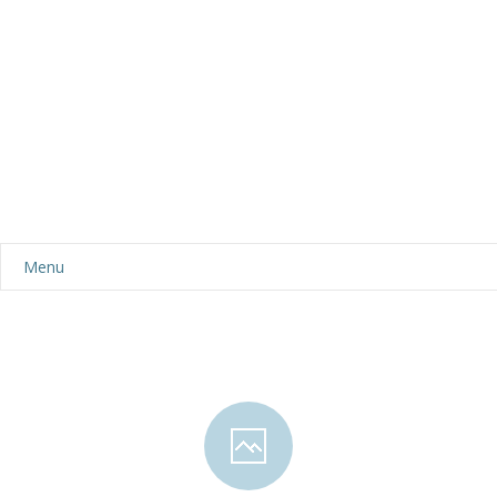
Menu
Aktualności
Dla rodziców
-- Plan dnia
-- Wyprawka