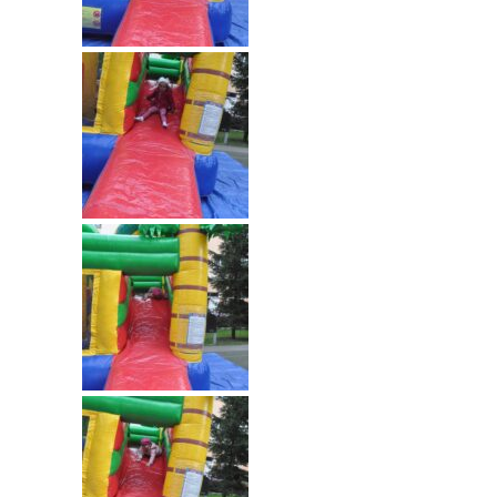
---- Grupa Pszczółki
---- Grupa Jeżyki
-- Deklaracja dostępności
Oferta
-- Organizacja
-- Zajęcia dodatkowe
----
EKO z Twoją Wolą – zajęcia ekologiczne
----
Ceramika
----
FOTKA – zajęcia fotograficzno – filmowe
----
J. angielski – zakres tematyczny
----
Logorytmika