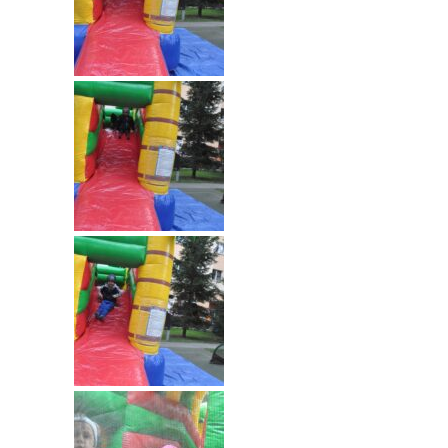
-- Rekrutacja do przedszkola
-- Rekrutacja do zerówek szkolnych
-- Akcja letnia
Kontakt
Tłumacz migowy