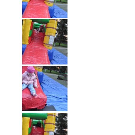
----
Pantomima
----
Rytmika
----
Terapia lasem
----
Warsztaty „BAJKI O EMOCJACH”
----
Zajęcia gimnastyczne i zabawy ruchowe
----
Zajęcia multimedialne
----
Zajęcia taneczne
RODO
Galeria
Rekrutacja