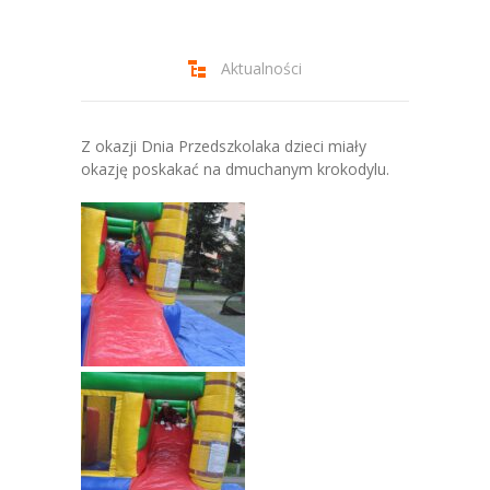
-- Jadłospis
-- Prawo
Aktualności
O przedszkolu
-- Realizowane projekty, programy
Z okazji Dnia Przedszkolaka dzieci miały
okazję poskakać na dmuchanym krokodylu.
-- Nasze sukcesy
-- Specjaliści
-- Wirtualny spacer po przedszkolu
-- Plac zabaw
-- Nasze początki
-- Grupy
---- Grupa Tygryski