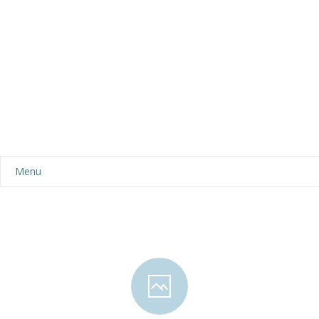
Menu
Aktualności
Dla rodziców
-- Plan dnia
-- Wyprawka