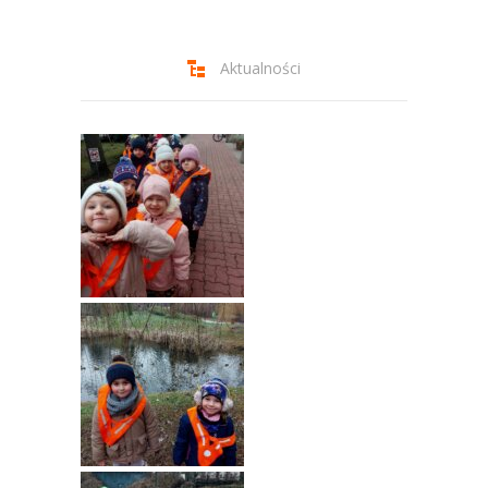
-- Jadłospis
-- Prawo
Aktualności
O przedszkolu
-- Realizowane projekty, programy
-- Nasze sukcesy
-- Specjaliści
-- Wirtualny spacer po przedszkolu
-- Plac zabaw
-- Nasze początki
-- Grupy
---- Grupa Tygryski