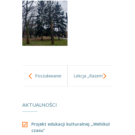
----
Pantomima
----
Rytmika
----
Terapia lasem
----
Warsztaty „BAJKI O EMOCJACH”
----
Zajęcia gimnastyczne i zabawy ruchowe
----
Zajęcia multimedialne
Poszukiwanie
Lekcja „Razem
----
Zajęcia taneczne
choinki
na święta”.
RODO
AKTUALNOŚCI
warsztaty z
Galeria
robotami.
Rekrutacja
Projekt edukacji kulturalnej ,,Wehikuł
czasu”