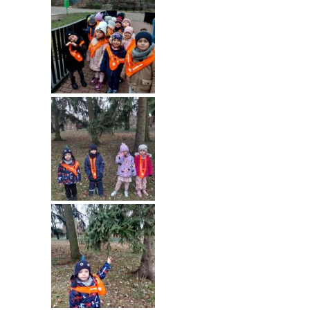
---- Grupa Pszczółki
---- Grupa Jeżyki
-- Deklaracja dostępności
Oferta
-- Organizacja
-- Zajęcia dodatkowe
----
EKO z Twoją Wolą – zajęcia ekologiczne
----
Ceramika
----
FOTKA – zajęcia fotograficzno – filmowe
----
J. angielski – zakres tematyczny
----
Logorytmika